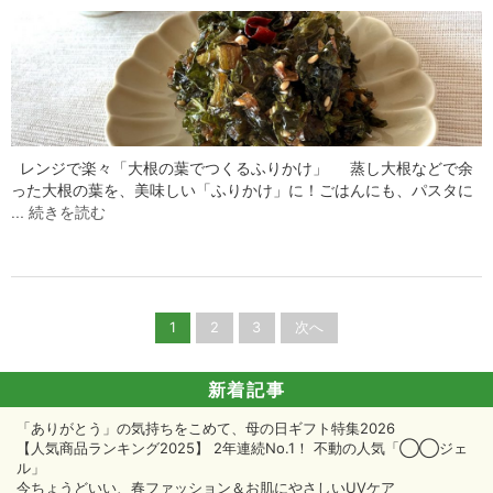
レンジで楽々「大根の葉でつくるふりかけ」 蒸し大根などで余
った大根の葉を、美味しい「ふりかけ」に！ごはんにも、パスタに
…
続きを読む
投
1
2
3
次へ
稿
ナ
ビ
新着記事
ゲ
「ありがとう」の気持ちをこめて、母の日ギフト特集2026
ー
【人気商品ランキング2025】 2年連続No.1！ 不動の人気「◯◯ジェ
シ
ル」
ョ
今ちょうどいい、春ファッション＆お肌にやさしいUVケア