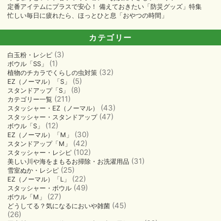
ン
定番アイテムにプラスで安心！ 備えておきたい「防災グッズ」特集
忙しい毎日に疲れたら、ほっとひと息「おやつの時間」
カテゴリー
(3)
白玉粉・レシピ
(1)
ボウル「SS」
(32)
植物のチカラでくらしの虫対策
(5)
EZ（ノーマル）「S」
(8)
スタンドアップ「S」
(211)
カテゴリー一覧
(43)
スタッシャー・EZ（ノーマル）
(47)
スタッシャー・スタンドアップ
(12)
ボウル「S」
(30)
EZ（ノーマル）「M」
(42)
スタンドアップ「M」
(102)
スタッシャー・レシピ
(31)
美しい川や海をまもるお掃除・お洗濯用品
(25)
雪室ぬか・レシピ
(22)
EZ（ノーマル）「L」
(49)
スタッシャー・ボウル
(27)
ボウル「M」
(45)
どうしてる？気になるにおいや雑菌
(26)