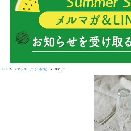
TOP
>
ファブリック（布製品）
>
リネン