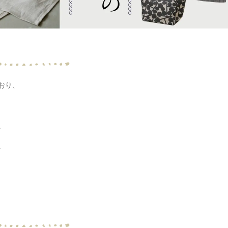
おり、
。
。