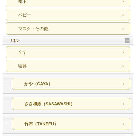
靴下
ベビー
マスク・その他
リネン
全て
寝具
かや（CAYA）
ささ和紙（SASAWASHI）
竹布（TAKEFU）