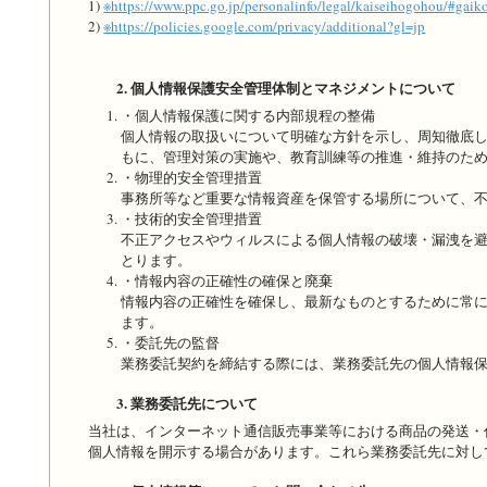
1)
※https://www.ppc.go.jp/personalinfo/legal/kaiseihogohou/#gaik
2)
※https://policies.google.com/privacy/additional?gl=jp
2. 個人情報保護安全管理体制とマネジメントについて
・個人情報保護に関する内部規程の整備
個人情報の取扱いについて明確な方針を示し、周知徹底
もに、管理対策の実施や、教育訓練等の推進・維持のた
・物理的安全管理措置
事務所等など重要な情報資産を保管する場所について、
・技術的安全管理措置
不正アクセスやウィルスによる個人情報の破壊・漏洩を
とります。
・情報内容の正確性の確保と廃棄
情報内容の正確性を確保し、最新なものとするために常
ます。
・委託先の監督
業務委託契約を締結する際には、業務委託先の個人情報
3. 業務委託先について
当社は、インターネット通信販売事業等における商品の発送・
個人情報を開示する場合があります。これら業務委託先に対し