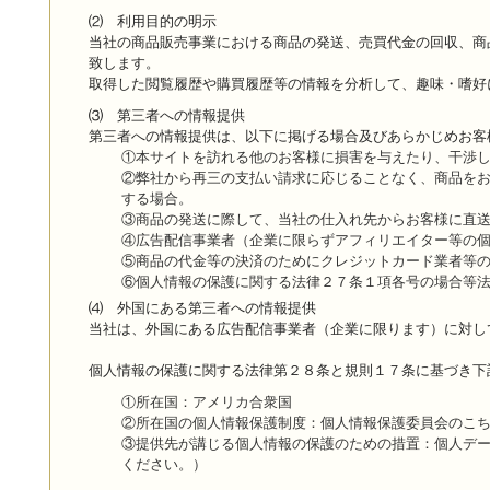
⑵ 利用目的の明示
当社の商品販売事業における商品の発送、売買代金の回収、商
致します。
取得した閲覧履歴や購買履歴等の情報を分析して、趣味・嗜好
⑶ 第三者への情報提供
第三者への情報提供は、以下に掲げる場合及びあらかじめお客
①本サイトを訪れる他のお客様に損害を与えたり、干渉
②弊社から再三の支払い請求に応じることなく、商品をお
する場合。
③商品の発送に際して、当社の仕入れ先からお客様に直
④広告配信事業者（企業に限らずアフィリエイター等の
⑤商品の代金等の決済のためにクレジットカード業者等
⑥個人情報の保護に関する法律２７条１項各号の場合等
⑷ 外国にある第三者への情報提供
当社は、外国にある広告配信事業者（企業に限ります）に対し
個人情報の保護に関する法律第２８条と規則１７条に基づき下
①所在国：アメリカ合衆国
②所在国の個人情報保護制度：個人情報保護委員会のこち
③提供先が講じる個人情報の保護のための措置：個人デー
ください。）