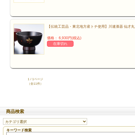
【伝統工芸品・東北地方産トチ使用】川連漆器 仙才丸
価格： 6,930円(税込)
在庫切れ
1 / 1ページ
（全11件）
商品検索
キーワード検索