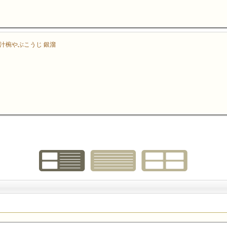
汁椀やぶこうじ 銀溜