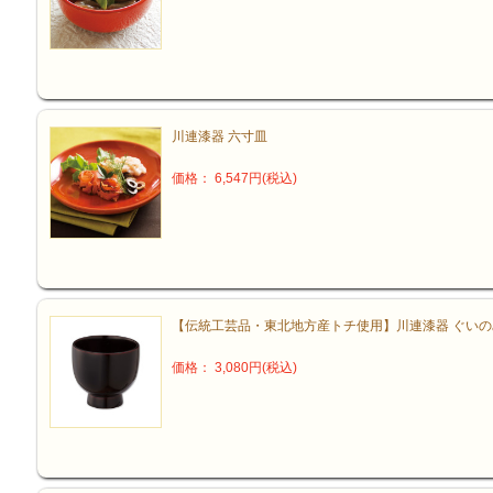
川連漆器 六寸皿
価格： 6,547円(税込)
【伝統工芸品・東北地方産トチ使用】川連漆器 ぐいの
価格： 3,080円(税込)