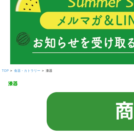
TOP
>
食器・カトラリー
>
漆器
漆器