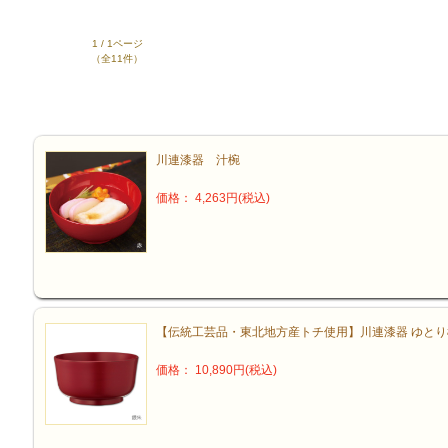
1 / 1ページ
（全11件）
川連漆器 汁椀
価格： 4,263円(税込)
【伝統工芸品・東北地方産トチ使用】川連漆器 ゆとり
価格： 10,890円(税込)