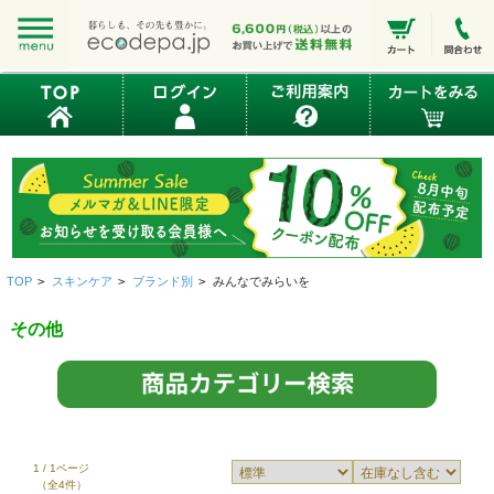
TOP
>
スキンケア
>
ブランド別
>
みんなでみらいを
その他
1 / 1ページ
（全4件）