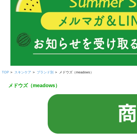
TOP
>
スキンケア
>
ブランド別
>
メドウズ（meadows）
メドウズ（meadows）