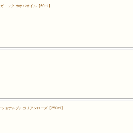
ガニック ホホバオイル【50ml】
ィショナルブルガリアンローズ【250ml】