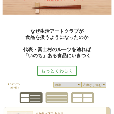
なぜ生活アートクラブが
食品を扱うようになったのか
代表・富士村のルーツを辿れば
「いのち」ある食品にいきつく
1 / 1ページ
（全7件）
生命あふれる食卓へ
1861年、パスツールは「生命は生命からのみ生まれる」
との学説を唱えました。私たちはいのちを継続するため
お魚チップス あおさ