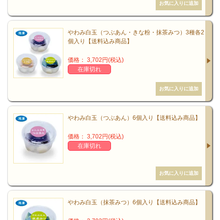
健康とは単に病気でないことをはるかに越えているもの
やわみ白玉（つぶあん・きな粉・抹茶みつ）3種各2
です。健康の質は自らの心がけでもっとレベルを上げる
個入り【送料込み商品】
ことができます。いのちに近い食物を摂ることととも
価格： 3,702円(税込)
に、緑黄色野菜を欠かさず、 腸内環境を意識した伝統的
在庫切れ
な発酵食品の摂取、良質な水を廻らせることも必要で
す。
やわみ白玉（つぶあん）6個入り【送料込み商品】
こういった場で公表するのは初めてですが、私の曽祖
価格： 3,702円(税込)
父・正垣角太郎（まさがき かくたろう）は、国内に於
在庫切れ
ける乳酸菌研究の第一人者です。東欧から乳酸菌を買い
集め、1914年、日本で初めて京都に乳酸菌研究所「不老
園」を設立して、日本初の生菌ヨーグルトの製造に着手
しました。
やわみ白玉（抹茶みつ）6個入り【送料込み商品】