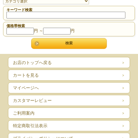
キーワード検索
価格帯検索
円 ～
円
乳酸菌研究所（京都・不老園）
お店のトップへ戻る
カートを見る
祖父・正垣一義（まさがき かずよし）は、その後さら
マイページへ
に研究を発展させ、1949~50年には国会で「佛教原理の
カスタマーレビュー
應用範囲」、「長寿論と有効細菌について」と題した、
国民体質改善を目的とした腸内細菌に纏わる講演を二度
ご利用案内
にわたり行い、賞詞を受けました。
特定商取引法表示