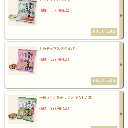
に、いのちをいただく——これが基本。
価格： 387円(税込)
食の質は極めて重要です。なぜなら「生の質」を高める
ために、食の質は不可欠だからです。
しかしながら、いのちのない食品、原料の出処、製造の
裏側が見えにくい食品が世の中には溢れています。それ
お魚チップス 国産えび
だけ健康の維持・向上が難しくなってきた時代ともいえ
ます。食がからだをつくるという認識や教育をもっと徹
価格： 387円(税込)
底する必要があると思います。質的に「もっと健康にな
る」ことこそが重要だと考えます。
振り返れば、弊社は2002年創業時から「いのちを大切に
する」ため、健康と環境について一生懸命に考えてきま
米粉入りお魚チップス ほうれん草
した。エコロジー雑貨問屋である弊社が創業時に掲げた
価格： 387円(税込)
スローガンが「もっと健康になろう！」だったのは、環
境問題も健康問題も、どちらも「いのち」に直結するか
らです。