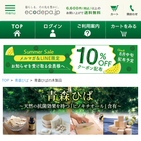
TOP
>
青森ひば
>
青森ひばの木製品