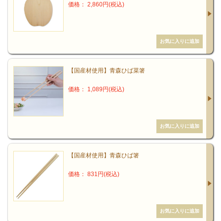
します。カビや腐朽菌に対して特に活性が高いこと、そうして耐性
価格： 2,860円(税込)
菌の出現をほとんど許さないという特徴を有していることが判明し
ています。
【国産材使用】青森ひば菜箸
価格： 1,089円(税込)
上の写真は院内感染する「耐性菌MRSA」に対するヒバ油の抗菌試
【国産材使用】青森ひば箸
験です。
価格： 831円(税込)
ヒバ油の抗菌作用の主成分であるヒノキチオールにおいて、きわめ
て低濃度で発育阻止します。
ヒバ油、ヒノキチオールはその抗菌力とともに種々の効果が研究さ