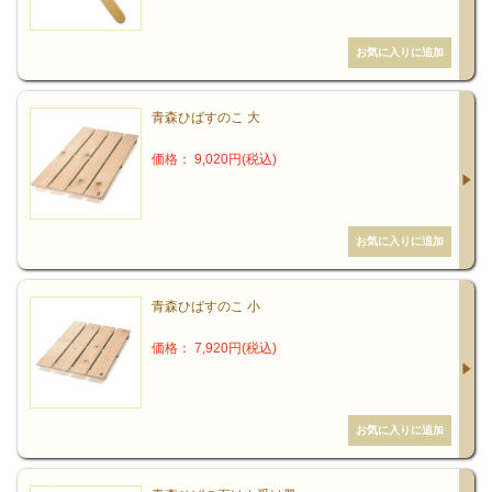
青森ヒバの周囲に、はっきりと帯ができており、飛び抜けて優れた
抗菌力を有していることが分かります。
これはヒバ油中に約２％含まれているヒノキチオールによるもの
青森ひばすのこ 大
で、非常に優れた抗菌効果を有しています。
価格： 9,020円(税込)
青森ひばの深い香りでリラックス
青森ヒバは、その香りを嗅ぐことによりストレスを和らげ、その上
に集中力を増す作用のあることが立証されています。(青森県工業試
験場 岡部博士、フレグランスジャーナル1992年8月)
青森ひばすのこ 小
青森ヒバの香りを嗅ぐことが、ストレスを抑え、リラックス状態に
価格： 7,920円(税込)
なります。そして集中力は増し、精神的にも肉体的にも、バランス
が取れた健康な状態にリセットしてくれるのです。
日本では森林浴が有名ですが、ドイツでは医療的に森林療法（クナ
イプ療法）が普及しています。血液循環関係の疾患や自律神経失調
症、ノイローゼなどに効果を上げているといいます。