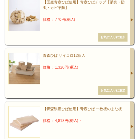
平安時代後期に建てられた岩手県平泉町の中尊寺金色堂は、建材の
【国産青森ひば使用】青森ひばチップ【消臭・防
虫・カビ予防】
９割が青森ヒバだということです。
価格： 770円(税込)
身近な暮らしの中では防虫スプレーとしても利用されています。ま
た、深い樹木の香りの精油には「リラックス効果」が期待できま
す。
暮らしに役立つ青森ひばの力
青森ひば サイコロ12個入
１．抗菌作用・・・ 雑菌を寄せ付けません。
価格： 1,320円(税込)
２．リラックス・・・香りが気持ちをリラックスさせます。
３．防虫効果・・・シロアリ、ダニ、ゴキブリなど、虫を寄せ付け
ません。
４．防臭・消臭効果・・・不快な臭いを抑え、アンモニアなどへの
【青森県産ひば使用】青森ひば 一枚板のまな板
消臭作用があります。
価格： 4,818円(税込)
～
５．薬理効果・・・民間療法をはじめ、薬草として様々な研究使用
されています。