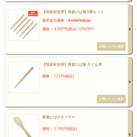
れつつあり、耐性菌対策プラスアルファの効果が期待されていま
す。（写真提供：いずれも青森県工業試験場）
【国産材使用】青森ひば箸 5膳セット
通常販売価格：
4,155円(税込)
ヒバ油は、青森ヒバ材中に約４％含まれている黄色透明で、細菌、
価格： 4,037円(税込)
<2%OFF>
真菌（カビ）、担子菌（キノコ）など非常に幅広い菌類に対して優
れた抗菌効果を示し、シロアリ、ゴキブリ、アリ、ダニなどの虫に
対し殺虫、忌避効果を有します。
以下の写真は日本三大美林の青森ヒバ、木曽ヒノキ、秋田杉の心材
をカビの胞子を塗布した寒天培養に置き、１週間培養したもので
【国産材使用】青森ひば箸 子ども用
す。
価格： 721円(税込)
青森ひばのターナー
価格： 1,760円(税込)