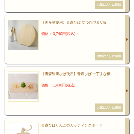
６．酸化防止作用・・・食品の腐敗を防ぎます。
青森ひばのすごい抗菌力！
【国産材使用】青森ひば 立つ丸型まな板
青森ヒバ精油に含まれる「ヒノキチオール」が「SARS対策に有効で
価格： 3,740円(税込)
～
ある」とメディアで報道され、広くその力が知られるようになりま
した。
近年、抗生物質の使いすぎによる耐性菌の出現や、化学合成品によ
る薬害が問題になっています。
【青森県産ひば使用】青森ひば 一丁まな板
そんな中、できるだけ天然物質で人体に悪影響のない抗菌力のある
ものを見つめ直そうという動きがでています。
価格： 1,430円(税込)
その一つとして「ヒノキチオール」が再び脚光を浴びるようになっ
てきたのです。
抗菌試験から見る「ヒノキチオール」の力
青森ひばりんごのカッティングボード
「ヒノキチオール」は菌種を問わず多くの菌に対して抗菌作用を示