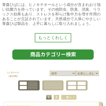
青森ひばには、ヒノキチオールという成分が含まれおり強
い抗菌力を持っています。その他防虫、防臭、消臭、リラ
ックス効果もあり、ストレスを和らげ集中力を増す作用の
あることが立証されています。天然成分で人体にやさしい
青森ひば製品を、上手に暮らしに取り入れましょう。
青森ひばとは？
ヒノキ科アスナロ族の針葉樹である青森ひばは、高さ30mほどの常
緑高木です。地域によって名称が異なり、木曽ヒノキ、秋田スギと
並ぶ日本三大美林としても有名です。
1 / 2ページ
（全23件）
青森ひばには、ヒノキチオールという成分が含まれおり、強い抗菌
力があります。別名「蚊殺しの木」とも呼ばれ、抗菌や防虫効果が
知られています。主に建材、医薬品原料、繊維などに利用されてき
1
2
次へ
ました。