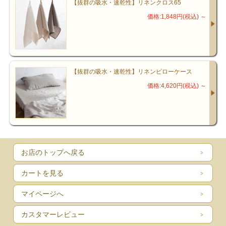
【抜群の吸水・速乾性】リネンクロス65
通常の洗濯用洗剤で、洗濯機で洗えます。
価格:1,848円(税込)
～
ただし、蛍光剤や増白剤の含まれている洗剤で洗うと、
繊維は傷み、毛羽立ちも多くなります。
半乾きの状態でアイロンをかけるとリネン特有のハリとコシが楽し
めます。
【抜群の吸水・速乾性】リネンピローケース
リネン・その歴史とプロフィール
価格:4,620円(税込)
～
リネンの起源は、紀元前5000～6000年ごろのエジプトと言われ、人
類が作ったもっとも古い繊維がリネンであると言われています。
涼しくて夏の日の長い地方で育つのに適していたリネンは、その後
ヨーロッパ中に広まり、おもに暮らしのもっともカジュアルな場面
お店のトップへ戻る
で、常になくてはならない布になりました。ヨーロッパでは、女の
子がお嫁に行くときに、イニシャルを刺繍した白いリネンをいっぱ
カートを見る
い持っていく、という習慣をご存知の方もきっと多いことでしょ
う。
マイページへ
ヨーロッパの良家では、家宝として大切に代々受け継がれているテ
カスタマーレビュー
ーブルリネンやベッドリネンは その家の家風や品格、美意識を象徴