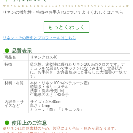
リネンの機能性・特徴やお手入れについてよりくわしくはこちら
リネン・その歴史とプロフィールはこちら
リネンの機能性・特徴
品質表示
商品名
リネンクロス40
吸水性・速乾性に優れています
特徴
吸水性、速乾性に優れたリネン100％のクロスです。ナ
水や汗をぐんぐん吸い取り、驚くほど早く乾きます。リネン素材
チュラルな風合いでキッチンになじみます。食器拭き
は、肌に優しく、サラリとして、爽やかな涼感があるのが大きな特
に、お手拭き、お弁当包みにと暮らしに大活躍の一枚で
す。
性です。コットンやシルクに比べ、吸水・発散性に優れているた
材料・材質
本体：リネン100％(ベラルーシ産)
め、水分や汗をすばやく吸い取り、かつ発散させるからです。
縫製糸：ポリエステル
洗濯：洗濯機使用可
生地糸の太さ：43番手
耐久性が高く、使うほどに風合いがよくなる
内容量・サ
サイズ：40×40cm
繊維が細いためソフトな風合いになり、ドレープや、柔らかいシル
イズなど
厚さ：1mm
エットが得られます。また、糸にリネン特有の自然な糸節（スラ
カラー：「白」「ナチュラル」
ブ）があり、製品に独特の印象と質感を生み、 風合いは洗濯するほ
どに増し、使い込むほどに柔らかく肌に馴染んでいきます。
使用上のご注意
※リネンは自然素材のため、製品により色目・厚みが異なります。