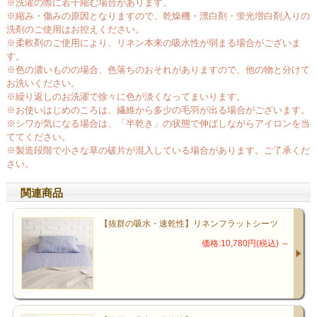
抗菌性に優れ、肌に心に優しい素材
※洗濯の際に若干縮む場合があります。
リネンの繊維にはペクチンが含まれているため、触れてもチクチク
※縮み・傷みの原因となりますので、乾燥機・漂白剤・蛍光増白剤入りの
洗剤のご使用はお控えください。
せずソフトです。夏には、汗をすばやく吸い取ってくれるので、い
※柔軟剤のご使用により、リネン本来の吸水性が弱まる場合がございま
つも爽やかで清涼感を保てます。さらに防カビ性に優れ、雑菌の繁
す。
殖を抑制するため、生乾きのイヤなニオイ知らず。 また繊維の中に
※色の濃いものの場合、色落ちのおそれがありますので、他の物と分けて
空気が含まれているので、冬には寒気が肌に直接触れず、暖かく包
お洗いください。
まれます。
※繰り返しのお洗濯で徐々に色が淡くなってまいります。
※お使いはじめのころは、繊維から多少の毛羽が出る場合がございます。
地球に優しい、丈夫で衛生的なリネン
※シワが気になる場合は、「半乾き」の状態で伸ばしながらアイロンを当
リネンは洗濯が簡単で、絞らずに干しておけばパリッとアイロンを
ててください。
かけたようになります。天然素材の中で最も汚れが落ちやすく、洗
※製造段階で小さな草の破片が混入している場合があります。ご了承くだ
さい。
濯にも強い素材です。植物自体の生命力が強く、栽培時にも農薬を
ほとんど必要としません。繰り返し洗うごとに 柔らかさはいっそう
関連商品
増し、白いものはさらに白くなります。世界の一流ホテルがテーブ
ルクロスやシーツ、タオルに採用する理由がここにあります。
【抜群の吸水・速乾性】リネンフラットシーツ
リネンのお手入れ
価格:10,780円(税込)
～
洗濯や使用頻度にもよりますが、リネンは丈夫で、長く使えます。
何度も使って洗濯をしているうち、最初のシャリ感はなくなり、柔
らかで滑らかな肌触りになります。