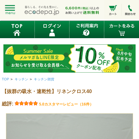
TOP
>
キッチン
>
キッチン雑貨
【抜群の吸水・速乾性】リネンクロス40
総評:
5.0
カスタマーレビュー（16件）