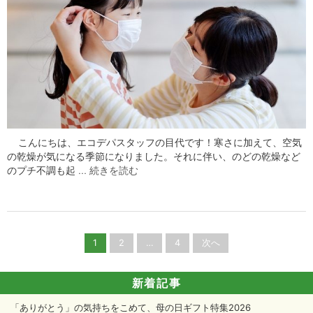
こんにちは、エコデパスタッフの目代です！寒さに加えて、空気
の乾燥が気になる季節になりました。それに伴い、のどの乾燥など
のプチ不調も起 …
続きを読む
投
1
2
…
4
次へ
稿
ナ
ビ
新着記事
ゲ
「ありがとう」の気持ちをこめて、母の日ギフト特集2026
ー