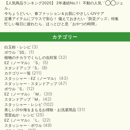
【人気商品ランキング2025】 2年連続No.1！ 不動の人気「◯◯ジェ
シ
ル」
ョ
今ちょうどいい、春ファッション＆お肌にやさしいUVケア
ン
定番アイテムにプラスで安心！ 備えておきたい「防災グッズ」特集
忙しい毎日に疲れたら、ほっとひと息「おやつの時間」
カテゴリー
(3)
白玉粉・レシピ
(1)
ボウル「SS」
(32)
植物のチカラでくらしの虫対策
(5)
EZ（ノーマル）「S」
(8)
スタンドアップ「S」
(211)
カテゴリー一覧
(43)
スタッシャー・EZ（ノーマル）
(47)
スタッシャー・スタンドアップ
(12)
ボウル「S」
(30)
EZ（ノーマル）「M」
(42)
スタンドアップ「M」
(102)
スタッシャー・レシピ
(31)
美しい川や海をまもるお掃除・お洗濯用品
(25)
雪室ぬか・レシピ
(22)
EZ（ノーマル）「L」
(49)
スタッシャー・ボウル