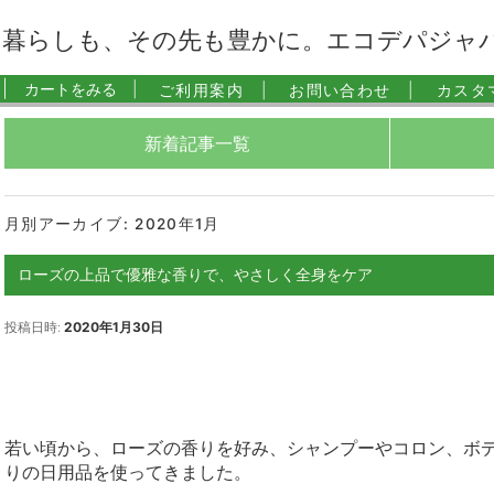
暮らしも、その先も豊かに。エコデパジャ
|
カートをみる |
ご利用案内 |
お問い合わせ |
カスタ
新着記事一覧
月別アーカイブ:
2020年1月
ローズの上品で優雅な香りで、やさしく全身をケア
投稿日時:
2020年1月30日
若い頃から、ローズの香りを好み、シャンプーやコロン、ボ
りの日用品を使ってきました。