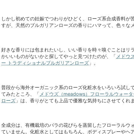
しかし初めての妊娠でつわりがひどく、ローズ系合成香料が
すが、天然のブルガリアンローズの香りにハマって、色々な
好きな香りには包まれたいし、いい香りを時々嗅ぐことはリ
かいいものがないかと探してやっと見つけたのが、「
メドウズ
ー トラディショナルブルガリアンローズ
」。
普段から海外オーガニック系のローズ化粧水をいろいろ試し
てみたところ、「
メドウズ（meadows）フローラルウォー
ローズ
」は、香りがとても上品で優雅な気持ちにさせてくれ
全成分は、有機栽培のバラの花びらを蒸留したフローラルウ
ていません。化粧水としてはもちろん、ボディスプレーやヘ