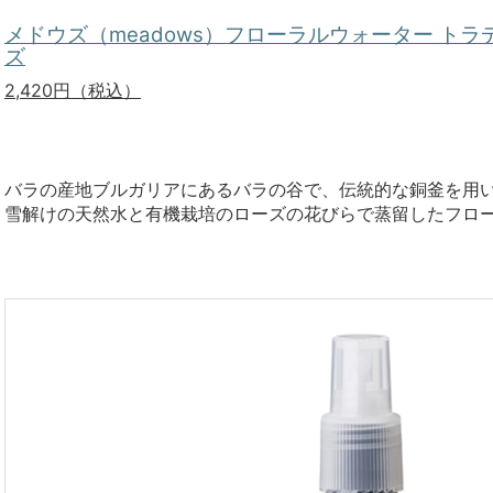
メドウズ（meadows）フローラルウォーター ト
ズ
2,420
円（税込）
バラの産地ブルガリアにあるバラの谷で、伝統的な銅釜を用
雪解けの天然水と有機栽培のローズの花びらで蒸留したフロ