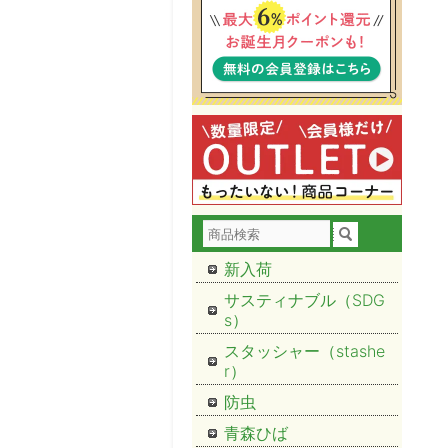
新入荷
サスティナブル（SDG
s）
スタッシャー（stashe
r）
防虫
青森ひば