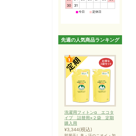
30
31
■
■
今日
定休日
先週の人気商品ランキング
洗濯用フィトンα エコタ
イプ 詰替用×２袋 定期
購入用
(税込)
¥3,344
部屋干し臭・汗のニオイ・加