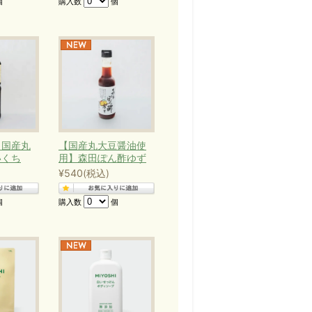
個
購入数
個
】国産丸
【国産丸大豆醤油使
いくち
用】森田ぽん酢ゆず
¥540
(税込)
個
購入数
個