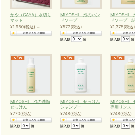
かや（CAYA）水切り
MIYOSHI 泡のハン
MIYOSHI
マット
ドソープ
ドソープ 
¥1,980
(税込)
¥572
(税込)
¥1,375
(税込)
～
購入数
個
購入数
個
MIYOSHI 泡の洗顔
MIYOSHI せっけん
MIYOSHI
せっけん
シャンプー
専用リンス
¥770
(税込)
¥748
(税込)
¥748
(税込)
購入数
個
購入数
個
購入数
個