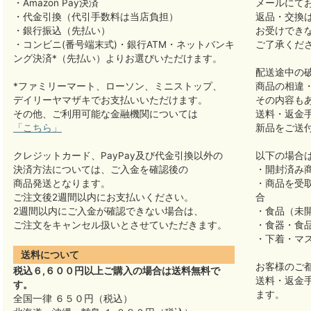
・Amazon Pay決済
メールにて
・代金引換（代引手数料は当店負担）
返品・交換
・銀行振込（先払い）
お受けでき
・コンビニ(番号端末式)・銀行ATM・ネットバンキ
ご了承くだ
ング決済*（先払い）よりお選びいただけます。
配送途中の
*ファミリーマート、ローソン、ミニストップ、
商品の相違
デイリーヤマザキでお支払いいただけます。
その内容も
その他、ご利用可能な金融機関については
送料・返金
「こちら」
新品をご送
クレジットカード、PayPay及び代金引換以外の
以下の場合
決済方法については、ご入金を確認後の
・開封済み
商品発送となります。
・商品を受
ご注文後2週間以内にお支払いください。
合
2週間以内にご入金が確認できない場合は、
・食品（未
ご注文をキャンセル扱いとさせていただきます。
・食器・食
・下着・マ
送料について
お客様のご
税込６,６００円以上ご購入の場合は送料無料で
送料・返金
す。
ます。
全国一律 ６５０円（税込）