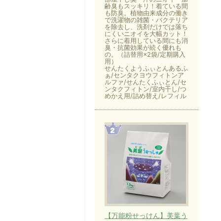
齢臭もスッキリ！着ている間
も防臭。植物由来成分の働き
で洗濯物の雑菌・バクテリア
を除去し、洗剤だけでは落ち
にくいニオイを大幅カット！
さらに着用している間にも消
臭・抗菌効果が続く優れも
の。（詰替用×2袋/定期購入
用）
せんたくようふぃとんあるふ
ぁ/センタクヨウフィトンア
ルファ/せんたくふぃとん/セ
ンタクフィトン/室内干し/つ
めかえ用/詰め替え/レフィル
【万能粉せっけん】美葉う