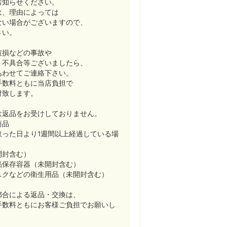
お知らせください。
は、理由によっては
ない場合がございますので、
さい。
破損などの事故や
・不具合等ございましたら、
あわせてご連絡下さい。
手数料ともに当店負担で
付致します。
は返品をお受けしておりません。
商品
取った日より1週間以上経過している場
開封含む）
品保存容器（未開封含む）
スクなどの衛生用品（未開封含む）
都合による返品・交換は、
手数料ともにお客様ご負担でお願いし