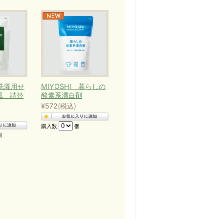
 洗濯用せ
MIYOSHI 暮らしの
風 詰替
酸素系漂白剤
¥572
(税込)
購入数
個
個