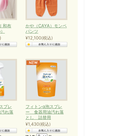
布 和布
かや（CAYA）モンペ
の）
パンツ
)
¥12,100
(税込)
スプレ
フィトンα泡スプレ
油汚れ落
ー 食器用油汚れ落
とし 詰替用
¥1,430
(税込)