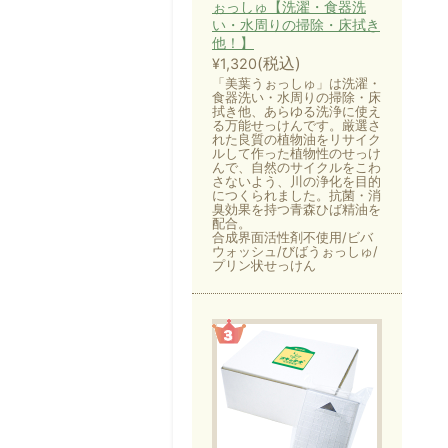
ぉっしゅ【洗濯・食器洗
い・水周りの掃除・床拭き
他！】
(税込)
¥1,320
「美葉うぉっしゅ」は洗濯・
食器洗い・水周りの掃除・床
拭き他、あらゆる洗浄に使え
る万能せっけんです。厳選さ
れた良質の植物油をリサイク
ルして作った植物性のせっけ
んで、自然のサイクルをこわ
さないよう、川の浄化を目的
につくられました。抗菌・消
臭効果を持つ青森ひば精油を
配合。
合成界面活性剤不使用/ビバ
ウォッシュ/びばうぉっしゅ/
プリン状せっけん