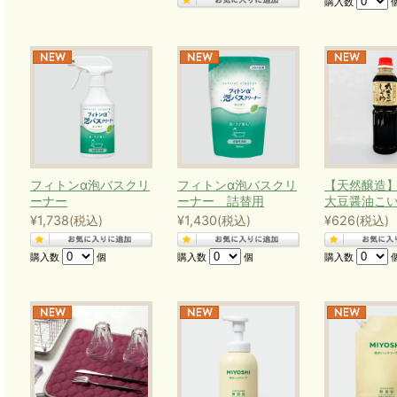
購入数
フィトンα泡バスクリ
フィトンα泡バスクリ
【天然醸造
ーナー
ーナー 詰替用
大豆醤油こ
¥1,738
(税込)
¥1,430
(税込)
¥626
(税込)
購入数
個
購入数
個
購入数