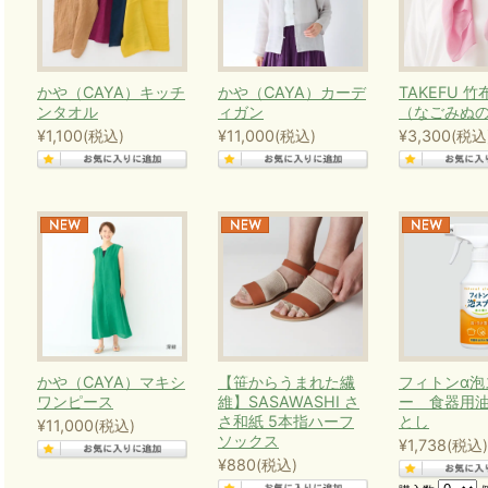
かや（CAYA）キッチ
かや（CAYA）カーデ
TAKEFU 竹
ンタオル
ィガン
（なごみぬ
¥1,100
(税込)
¥11,000
(税込)
¥3,300
(税込
かや（CAYA）マキシ
【笹からうまれた繊
フィトンα泡
ワンピース
維】SASAWASHI さ
ー 食器用
さ和紙 5本指ハーフ
とし
¥11,000
(税込)
ソックス
¥1,738
(税込)
¥880
(税込)