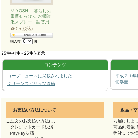
MIYOSHI 暮らしの
重曹せっけん お掃除
泡スプレー 詰替用
¥605
(税込)
購入数
個
25件中1件～25件を表示
コンテンツ
コープニュースに掲載されました
平成２１年
状受章
グリーンスピリッツ原稿
お支払い方法について
返品・交
ご注文のお支払い方法は、
お届けしま
・クレジットカード決済
商品到着後1
・PayPay決済
弊社までお