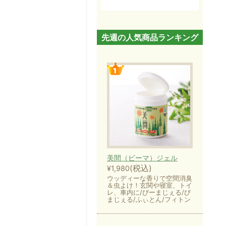
先週の人気商品ランキング
美間（ビーマ）ジェル
(税込)
¥1,980
ウッディーな香りで空間消臭
＆虫よけ！玄関や寝室、トイ
レ、車内に/びーまじぇる/び
まじぇる/ふぃとん/フィトン