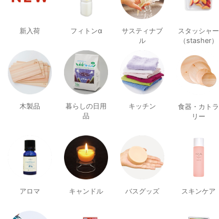
新入荷
フィトンα
サスティナブ
スタッシャー
ル
（stasher）
木製品
暮らしの日用
キッチン
食器・カトラ
品
リー
アロマ
キャンドル
バスグッズ
スキンケア