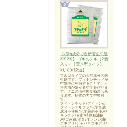
【植物成分で台所害虫忌避
率92%】 ゴキのテキ（2個
入り）【置き型タイプ】
(税込)
¥1,100
置き型タイプの天然成分の防
虫剤です。フィトンチッドが
空気中に発散することで、不
快害虫が嫌がる空間を作りま
す。ダニの増殖抑制効果もあ
ります。植物の力で害虫対
策。
フィトンチッド/フィトンα/
フィトンアルファ/化学合成
成分不使用/化学薬剤不使用/
キッチン/台所/植物精油使
用/ごみ箱/消臭/オレンジ油/
ゴキブリ/チャバネゴキブリ/