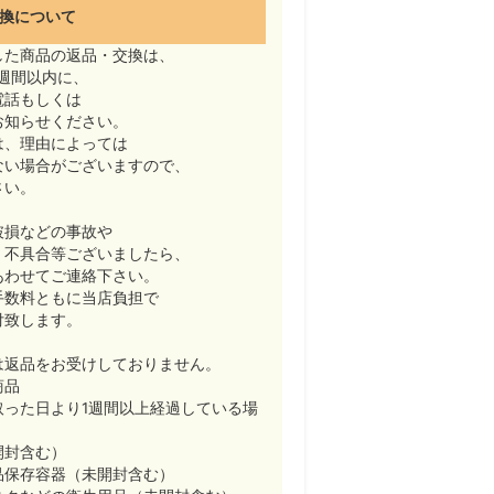
換について
した商品の返品・交換は、
週間以内に、
電話もしくは
お知らせください。
は、理由によっては
ない場合がございますので、
さい。
破損などの事故や
・不具合等ございましたら、
あわせてご連絡下さい。
手数料ともに当店負担で
付致します。
は返品をお受けしておりません。
商品
取った日より1週間以上経過している場
開封含む）
品保存容器（未開封含む）