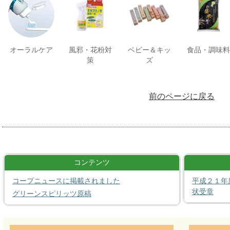
オーラルケア
風邪・花粉対
ベビー＆キッ
食品・調味料
策
ズ
前のページに戻る
コンテンツ
コープニュースに掲載されました
平成２１年
状受章
グリーンスピリッツ原稿