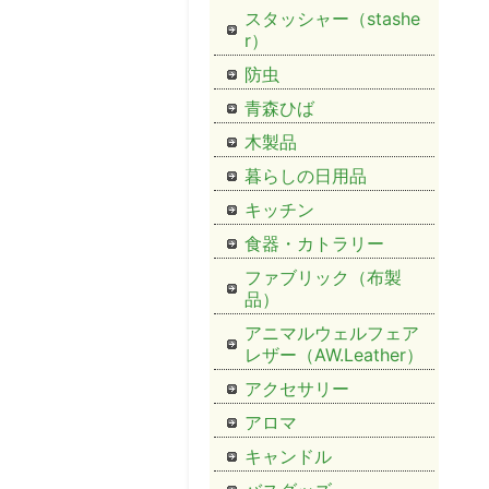
スタッシャー（stashe
r）
防虫
青森ひば
木製品
暮らしの日用品
キッチン
食器・カトラリー
ファブリック（布製
品）
アニマルウェルフェア
レザー（AW.Leather）
アクセサリー
アロマ
キャンドル