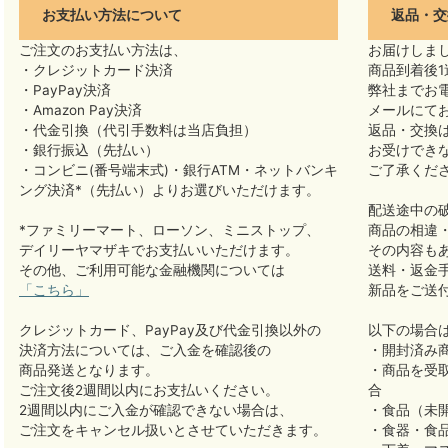
お支払い方法について
返品・交
ご注文のお支払い方法は、
お届けしま
・クレジットカード決済
商品到着後1
・PayPay決済
弊社までお
・Amazon Pay決済
メールにて
・代金引換（代引手数料は当店負担）
返品・交換
・銀行振込（先払い）
お受けでき
・コンビニ(番号端末式)・銀行ATM・ネットバンキ
ご了承くだ
ング決済*（先払い）よりお選びいただけます。
配送途中の
*ファミリーマート、ローソン、ミニストップ、
商品の相違
デイリーヤマザキでお支払いいただけます。
その内容も
その他、ご利用可能な金融機関については
送料・返金
「こちら」
新品をご送
クレジットカード、PayPay及び代金引換以外の
以下の場合
決済方法については、ご入金を確認後の
・開封済み
商品発送となります。
・商品を受
ご注文後2週間以内にお支払いください。
合
2週間以内にご入金が確認できない場合は、
・食品（未
ご注文をキャンセル扱いとさせていただきます。
・食器・食