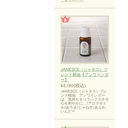
ごきぶり/だに
JANESCE（ジャネス）ブ
レンド精油【アンワインダ
ー】
(税込)
¥4,180
JANESCE（ジャネス）ブレ
ンド精油 アンワインダー
は、気持ちをリラックスさせ
心を和やかに。/アロマオイ
ル/あろま/じゃねす/あんわ
いんだー