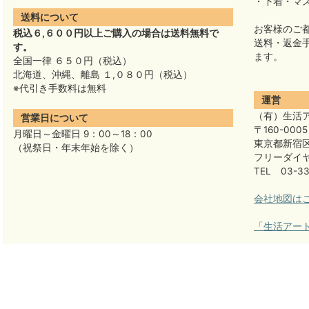
・下着・マ
送料について
お客様のご
税込６,６００円以上ご購入の場合は送料無料で
送料・返金
す。
ます。
全国一律 ６５０円（税込）
北海道、沖縄、離島 １,０８０円（税込）
※代引き手数料は無料
運営
（有）生活
営業日について
〒160-0005
月曜日～金曜日 9：00～18：00
東京都新宿区
（祝祭日・年末年始を除く）
フリーダイヤル
TEL 03-33
会社地図は
「生活アー