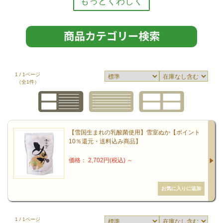
生命あふれる食卓へ
1861年、パスツールは「生命は生命からのみ生まれる」
1 / 1ページ
との学説を唱えました。私たちはいのちを継続するため
（全1件）
に、いのちをいただく——これが基本。
食の質は極めて重要です。なぜなら「生の質」を高める
ために、食の質は不可欠だからです。
【雪国生まれの乳酸菌使用】雪室ぬか【ポイント
10％還元・送料込み商品】
しかしながら、いのちのない食品、原料の出処、製造の
裏側が見えにくい食品が世の中には溢れています。それ
価格： 2,702円(税込)
～
だけ健康の維持・向上が難しくなってきた時代ともいえ
ます。食がからだをつくるという認識や教育をもっと徹
底する必要があると思います。質的に「もっと健康にな
る」ことこそが重要だと考えます。
1 / 1ページ