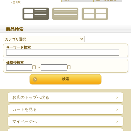
（全1件）
振り返れば、弊社は2002年創業時から「いのちを大切に
する」ため、健康と環境について一生懸命に考えてきま
した。エコロジー雑貨問屋である弊社が創業時に掲げた
商品検索
スローガンが「もっと健康になろう！」だったのは、環
境問題も健康問題も、どちらも「いのち」に直結するか
キーワード検索
らです。
価格帯検索
健康とは単に病気でないことをはるかに越えているもの
円 ～
円
です。健康の質は自らの心がけでもっとレベルを上げる
ことができます。いのちに近い食物を摂ることととも
に、緑黄色野菜を欠かさず、 腸内環境を意識した伝統的
な発酵食品の摂取、良質な水を廻らせることも必要で
お店のトップへ戻る
す。
カートを見る
マイページへ
こういった場で公表するのは初めてですが、私の曽祖