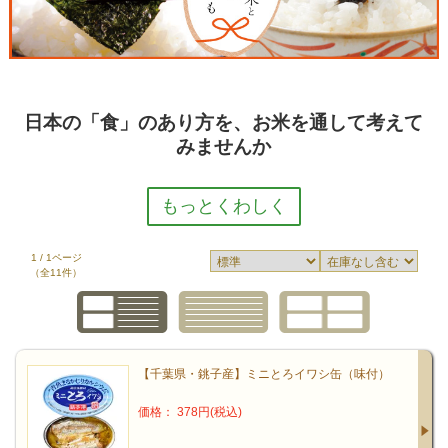
日本の「食」のあり方を、お米を通して考えて
みませんか
1 / 1ページ
（全11件）
和食を食べる頻度は増加。なのに、
私たちはお米や漬物は食べていない⁉
日本の食文化を語るうえでお米は欠かせません。
【千葉県・銚子産】ミニとろイワシ缶（味付）
日本人の健康を維持するのに「ごはん」と「お味噌汁」
価格： 378円(税込)
の組み合わせが有効であることは、科学的にも実証済