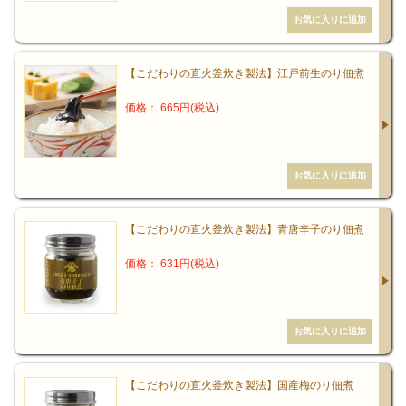
お米から始まる和食レボリューション
エコデパジャパン運営会社の生活アートクラブでは、健
【こだわりの直火釜炊き製法】江戸前生のり佃煮
康の質を高めるための「食」のあり方を、「いのちをい
ただくことが、クオリティの高いいのちを育む」と言う
価格： 665円(税込)
観点から提唱しています。いまや飽食の時代などと悠長
なことを言っている暇などなく、むしろ自国民が自国で
賄えるお米をはじめとする食物の供給を十二分になるよ
う国土を耕せるようでなければなりません。
【こだわりの直火釜炊き製法】青唐辛子のり佃煮
私たち日本人は古来、自然との共生を大切にし、神羅万
価格： 631円(税込)
象を神として敬い、祭りをおこない、習俗を継承し、共
同体をつくってきました。そして、その中で育まれた豊
かな情感、繊細な美意識、優しいもてなしの心などが、
食文化を形成してきたのです。農村や山村、漁村にある
暮らしは、まさしく日本の原風景、日本人の心の原点で
【こだわりの直火釜炊き製法】国産梅のり佃煮
もあります。