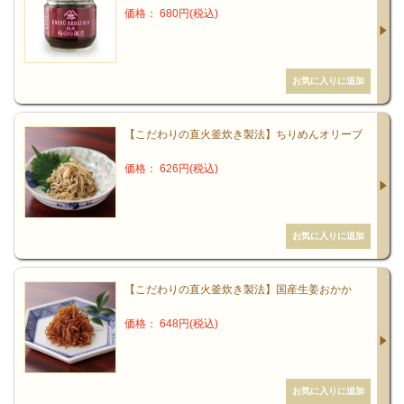
価格： 680円(税込)
そこで生活アートクラブでは、日本の食文化、特に日本
人の主食であるお米の美味しさを伝えることを大きな目
的の一つとしたいと思います。そして、さまざまな風土
の中でつくられた、ごはんに合う佃煮や漬物、伝統的な
【こだわりの直火釜炊き製法】ちりめんオリーブ
発酵食品、また、こだわりの基本調味料なども紹介して
いきます。日本全国47都道府県には、まだまだ驚くほど
価格： 626円(税込)
豊かな特産・名産品がたくさんあります。日本人のから
だを健やかに保つ和食の妙味をご一緒に味わいましょ
う。ご期待ください。
【こだわりの直火釜炊き製法】国産生姜おかか
文責：代表・富士村夏樹
価格： 648円(税込)
「もっと健康になろう！」が
創業のスローガン