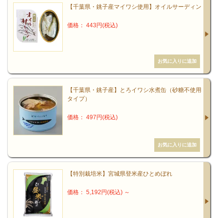
【千葉県・銚子産マイワシ使用】オイルサーディン
ぼすべてを国内で賄える数少ない食べ物の一つです。に
もかかわらず、お米の消費量は40年前に比べ約半分に減
価格： 443円(税込)
少。米価の下落も激しく、米づくりでは生計が成り立た
ない農家が、作付けを諦めたり田んぼを手放したりして
います。耕作放棄地は5年間で約２倍に増加。一度放置さ
れた田んぼはたちまち雑草が繁茂し、病虫害の温床にな
ってしまいます。ひいては荒れた土地が農村の治安や生
【千葉県・銚子産】とろイワシ水煮缶（砂糖不使用
タイプ）
活環境の悪化を招き、日本の風土や文化に深刻なダメー
ジを与えかねません。
価格： 497円(税込)
近年の日本の米づくりの主流は、できるだけ少ない手間
でたくさんの収量をあげようとする効率第一主義。農薬
や化学肥料をたくさん使った田んぼは痩せてしまい、残
【特別栽培米】宮城県登米産ひとめぼれ
念ながら「いのちを育む」という環境にはほど遠い状況
価格： 5,192円(税込)
～
に感じます。