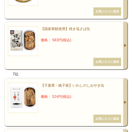
み。和食がユネスコの無形文化遺産に登録され、家庭で
のメニューに和食の頻度が増加傾向にあるとの報告もな
されています。しかし、興味深いことに「白米」「味噌
汁・吸い物」「漬け物」の需要は減っているのです。
【国産寒鯖使用】焼き塩さば缶
価格： 583円(税込)
古来、日本の主食はごはんで、汁物に副菜三品、お漬物
という「一汁三菜」が日本食の王道でした。10年前と比
べても、家庭のメニューの品数にはほとんど変化はない
ので、ご飯抜き、お味噌汁抜きという和食献立に変化し
7位
ていることが分かります。お味噌汁は出汁をひかねばな
らないことが、ハードルを高くしているのかもしれませ
【千葉県・銚子産】いわしのしおやき缶
ん。
価格： 524円(税込)
消費者の食卓における米離れが、お米をつくる生産者の
暮らしや田んぼに危機的な影響を及ぼしていることにも
注意を払わなければなりません。先進国のなかでも圧倒
的に食料自給率の低い日本において、お米は消費量のほ