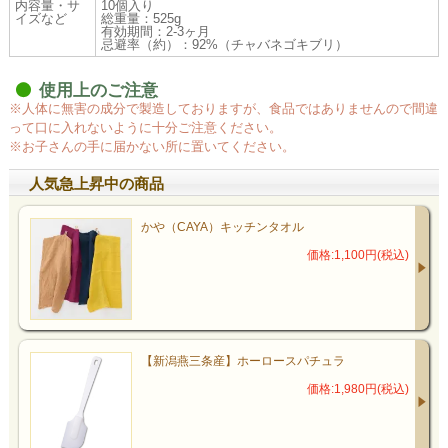
内容量・サ
10個入り
イズなど
総重量：525g
有効期間：2-3ヶ月
忌避率（約）：92%（チャバネゴキブリ）
使用上のご注意
※人体に無害の成分で製造しておりますが、食品ではありませんので間違
って口に入れないように十分ご注意ください。
※お子さんの手に届かない所に置いてください。
人気急上昇中の商品
かや（CAYA）キッチンタオル
価格:1,100円(税込)
【新潟燕三条産】ホーロースパチュラ
価格:1,980円(税込)