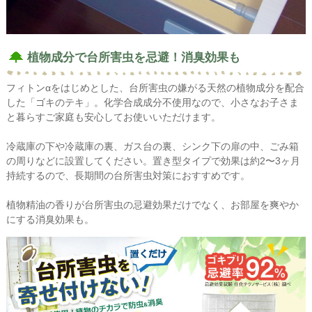
植物成分で台所害虫を忌避！消臭効果も
フィトンαをはじめとした、台所害虫の嫌がる天然の植物成分を配合
した「ゴキのテキ」。化学合成成分不使用なので、小さなお子さま
と暮らすご家庭も安心してお使いいただけます。
冷蔵庫の下や冷蔵庫の裏、ガス台の裏、シンク下の扉の中、ごみ箱
の周りなどに設置してください。置き型タイプで効果は約2〜3ヶ月
持続するので、長期間の台所害虫対策におすすめです。
植物精油の香りが台所害虫の忌避効果だけでなく、お部屋を爽やか
にする消臭効果も。