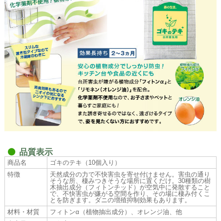
品質表示
商品名
ゴキのテキ（10個入り）
特徴
天然成分の力で不快害虫を寄せ付けません。害虫の通り
そうな所、棲みつきそうな場所に置くだけ。30種類の樹
木抽出成分（フィトンチッド）が空気中に発散すること
で、不快害虫が嫌がる空間を作り、その場に棲み付くこ
とを防ぎます。ダニの増殖抑制効果もあります。
材料・材質
フィトンα（植物抽出成分）、オレンジ油、他