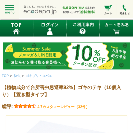
TOP
>
防虫
>
ゴキブリ・コバエ
【植物成分で台所害虫忌避率92%】ゴキのテキ（10個入
り）【置き型タイプ】
総評:
4.7
カスタマーレビュー（32件）