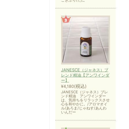
ごきぶり/だに
JANESCE（ジャネス）ブ
レンド精油【アンワインダ
ー】
(税込)
¥4,180
JANESCE（ジャネス）ブレ
ンド精油 アンワインダー
は、気持ちをリラックスさせ
心を和やかに。/アロマオイ
ル/あろま/じゃねす/あんわ
いんだー