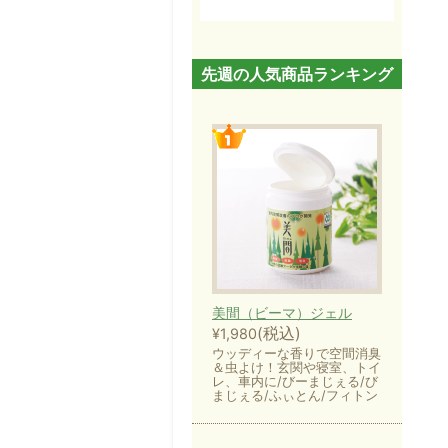
先週の人気商品ランキング
美間（ビーマ）ジェル
(税込)
¥1,980
ウッディーな香りで空間消臭
＆虫よけ！玄関や寝室、トイ
レ、車内に/びーまじぇる/び
まじぇる/ふぃとん/フィトン