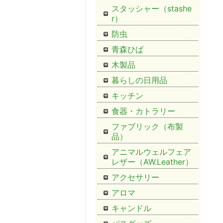
スタッシャー（stashe
r）
防虫
青森ひば
木製品
暮らしの日用品
キッチン
食器・カトラリー
ファブリック（布製
品）
アニマルウェルフェア
レザー（AW.Leather）
アクセサリー
アロマ
キャンドル