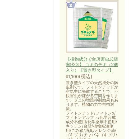
【植物成分で台所害虫忌避
率92%】 ゴキのテキ（2個
入り）【置き型タイプ】
(税込)
¥1,100
置き型タイプの天然成分の防
虫剤です。フィトンチッドが
空気中に発散することで、不
快害虫が嫌がる空間を作りま
す。ダニの増殖抑制効果もあ
ります。植物の力で害虫対
策。
フィトンチッド/フィトンα/
フィトンアルファ/化学合成
成分不使用/化学薬剤不使用/
キッチン/台所/植物精油使
用/ごみ箱/消臭/オレンジ油/
ゴキブリ/チャバネゴキブリ/