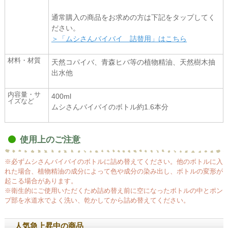
通常購入の商品をお求めの方は下記をタップしてく
ださい。
＞「ムシさんバイバイ 詰替用」はこちら
材料・材質
天然コパイバ、青森ヒバ等の植物精油、天然樹木抽
出水他
内容量・サ
400ml
イズなど
ムシさんバイバイのボトル約1.6本分
使用上のご注意
※必ずムシさんバイバイのボトルに詰め替えてください。他のボトルに入
れた場合、植物精油の成分によって色や成分の染み出し、ボトルの変形が
起こる場合があります。
※衛生的にご使用いただくため詰め替え前に空になったボトルの中とポン
プ部を水道水でよく洗い、乾かしてから詰め替えてください。
人気急上昇中の商品