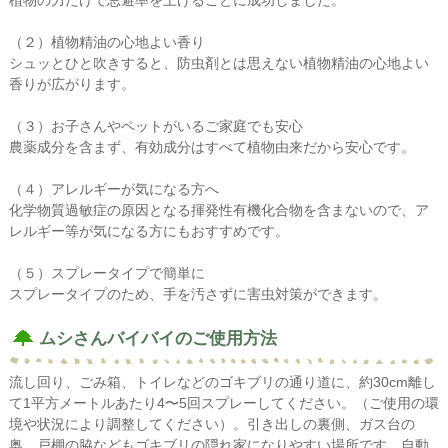
植物の力だけで忌避率を上げることに成功しました。
（２）植物精油の心地よい香り
シュッとひと吹きすると、防虫剤とは思えない植物精油の心地よい
香りが広がります。
（３）お子さんやペットがいるご家庭でも安心
農薬成分を含まず、有効成分はすべて植物由来だから安心です。
（４）アレルギーが気になる方へ
化学物質過敏症の原因となる揮発性有機化合物を含まないので、ア
レルギー等が気になる方にもおすすめです。
（５）スプレータイプで簡単に
スプレータイプのため、手を汚さずに害虫対策ができます。
ムシさんバイバイのご使用方法
流し回り、ごみ箱、トイレなどのゴキブリの通り道に、約30cm離し
て1平方メートルあたり4〜5回スプレーしてください。（ご使用の環
境や状況により調整してください）。引き出しの裏側、ガス台の
奥、戸棚の脇などもゴキブリの隠れ家になりやすい場所です。自動