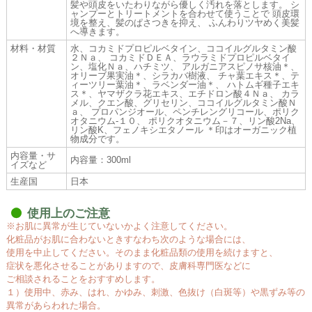
髪や頭皮をいたわりながら優しく汚れを落とします。 シ
ャンプーとトリートメントを合わせて使うことで 頭皮環
境を整え、髪のぱさつきを抑え、 ふんわりツヤめく美髪
へ導きます。
材料・材質
水、コカミドプロピルベタイン、ココイルグルタミン酸
２Ｎａ、 コカミドＤＥＡ、ラウラミドプロピルベタイ
ン、塩化Ｎａ、ハチミツ、 アルガニアスピノサ核油＊、
オリーブ果実油＊、シラカバ樹液、 チャ葉エキス＊、テ
ィーツリー葉油＊、ラベンダー油＊、 ハトムギ種子エキ
ス＊、ヤマザクラ花エキス、エチドロン酸４Ｎａ、 カラ
メル、クエン酸、グリセリン、ココイルグルタミン酸Ｎ
ａ、 プロパンジオール、ペンチレングリコール、ポリク
オタニウム-１０、 ポリクオタニウム－７、リン酸2Na、
リン酸K、フェノキシエタノール ＊印はオーガニック植
物成分です。
内容量・サ
内容量：300ml
イズなど
生産国
日本
使用上のご注意
※お肌に異常が生じていないかよく注意してください。
化粧品がお肌に合わないときすなわち次のような場合には、
使用を中止してください。そのまま化粧品類の使用を続けますと、
症状を悪化させることがありますので、皮膚科専門医などに
ご相談されることをおすすめします。
１）使用中、赤み、はれ、かゆみ、刺激、色抜け（白斑等）や黒ずみ等の
異常があらわれた場合。