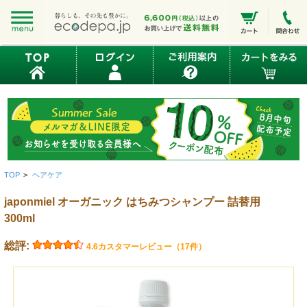
TOP
>
ヘアケア
japonmiel オーガニック はちみつシャンプー 詰替用
300ml
総評:
4.6
カスタマーレビュー（17件）