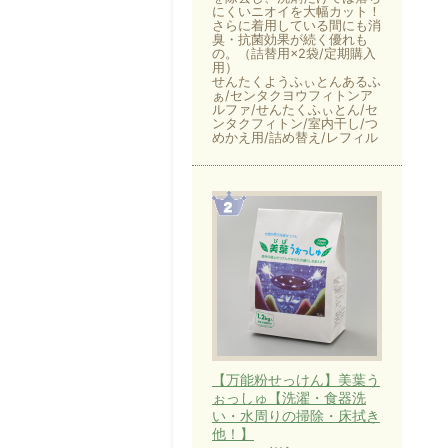
にくいニオイを大幅カット！
さらに着用している間にも消
臭・抗菌効果が続く優れも
の。（詰替用×2袋/定期購入
用）
せんたくようふぃとんあるふ
ぁ/センタクヨウフィトンア
ルファ/せんたくふぃとん/セ
ンタクフィトン/室内干し/つ
めかえ用/詰め替え/レフィル
【万能粉せっけん】美葉う
ぉっしゅ【洗濯・食器洗
い・水周りの掃除・床拭き
他！】