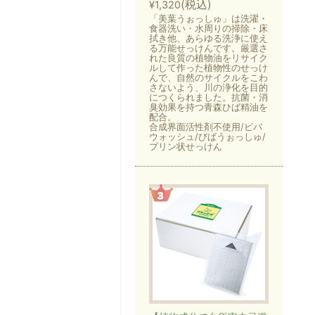
(税込)
¥1,320
「美葉うぉっしゅ」は洗濯・
食器洗い・水周りの掃除・床
拭き他、あらゆる洗浄に使え
る万能せっけんです。厳選さ
れた良質の植物油をリサイク
ルして作った植物性のせっけ
んで、自然のサイクルをこわ
さないよう、川の浄化を目的
につくられました。抗菌・消
臭効果を持つ青森ひば精油を
配合。
合成界面活性剤不使用/ビバ
ウォッシュ/びばうぉっしゅ/
プリン状せっけん