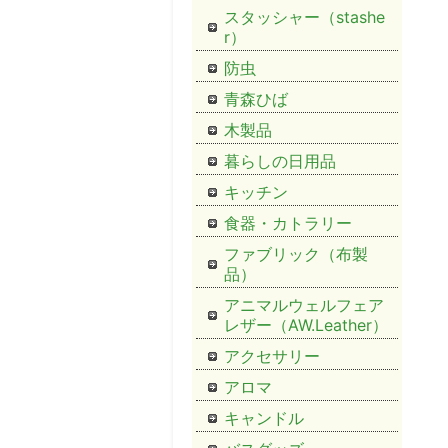
スタッシャー（stashe
r）
防虫
青森ひば
木製品
暮らしの日用品
キッチン
食器・カトラリー
ファブリック（布製
品）
アニマルウェルフェア
レザー（AW.Leather）
アクセサリー
アロマ
キャンドル