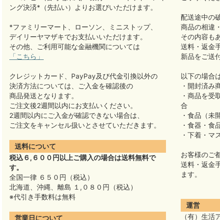
ング決済*（先払い）よりお選びいただけます。
配送途中の
*ファミリーマート、ローソン、ミニストップ、
商品の相違
デイリーヤマザキでお支払いいただけます。
その内容も
その他、ご利用可能な金融機関については
送料・返金
「こちら」
新品をご送
クレジットカード、PayPay及び代金引換以外の
以下の場合
決済方法については、ご入金を確認後の
・開封済み
商品発送となります。
・商品を受
ご注文後2週間以内にお支払いください。
合
2週間以内にご入金が確認できない場合は、
・食品（未
ご注文をキャンセル扱いとさせていただきます。
・食器・食
・下着・マ
送料について
お客様のご
税込６,６００円以上ご購入の場合は送料無料で
送料・返金
す。
ます。
全国一律 ６５０円（税込）
北海道、沖縄、離島 １,０８０円（税込）
※代引き手数料は無料
運営
（有）生活
営業日について