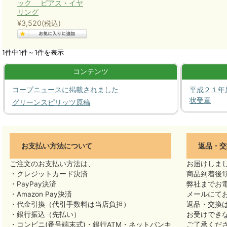
ック ピアス・イヤ
リング
¥3,520
(税込)
1件中1件～1件を表示
コンテンツ
コープニュースに掲載されました
平成２１年
状受章
グリーンスピリッツ原稿
お支払い方法について
返品・交
ご注文のお支払い方法は、
お届けしま
・クレジットカード決済
商品到着後1
・PayPay決済
弊社までお
・Amazon Pay決済
メールにて
・代金引換（代引手数料は当店負担）
返品・交換
・銀行振込（先払い）
お受けでき
・コンビニ(番号端末式)・銀行ATM・ネットバンキ
ご了承くだ