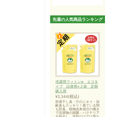
先週の人気商品ランキング
洗濯用フィトンα エコタ
イプ 詰替用×２袋 定期
購入用
(税込)
¥3,344
部屋干し臭・汗のニオイ・加
齢臭もスッキリ！着ている間
も防臭。植物由来成分の働き
で洗濯物の雑菌・バクテリア
を除去し、洗剤だけでは落ち