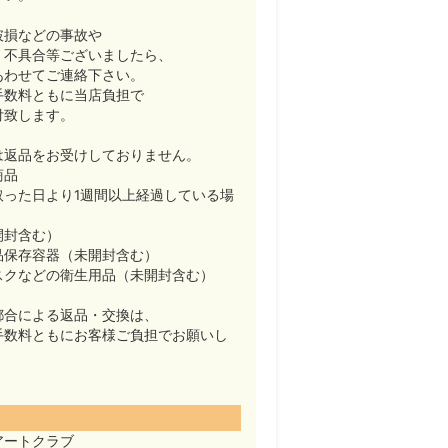
破損などの事故や
・不具合等ございましたら、
あわせてご連絡下さい。
手数料ともに当店負担で
付致します。
は返品をお受けしておりません。
商品
取った日より1週間以上経過している場
開封含む）
品保存容器（未開封含む）
スクなどの衛生用品（未開封含む）
都合による返品・交換は、
手数料ともにお客様ご負担でお願いし
アートクラブ