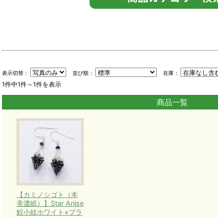
表示切替：
並び順：
在庫：
1件中1件～1件を表示
商品一覧
【カミノシゴト（本
美濃紙）】Star Anise
鮫小紋ホワイト×ブラ