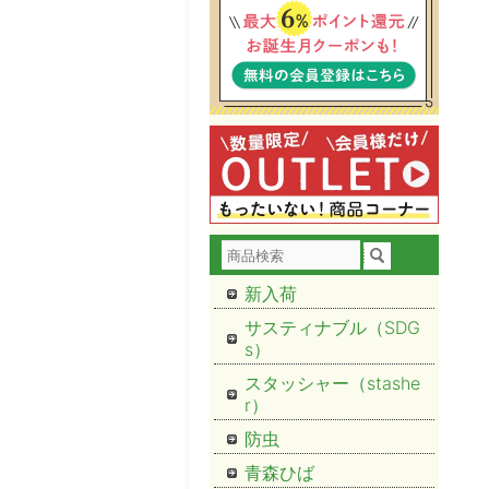
新入荷
サスティナブル（SDG
s）
スタッシャー（stashe
r）
防虫
青森ひば