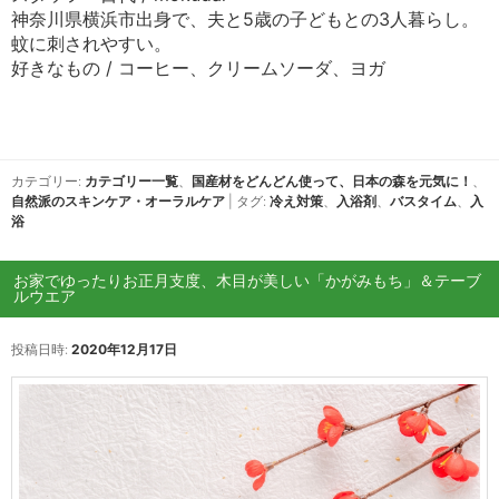
神奈川県横浜市出身で、夫と5歳の子どもとの3人暮らし。
蚊に刺されやすい。
好きなもの / コーヒー、クリームソーダ、ヨガ
カテゴリー:
カテゴリー一覧
、
国産材をどんどん使って、日本の森を元気に！
、
自然派のスキンケア・オーラルケア
|
タグ:
冷え対策
、
入浴剤
、
バスタイム
、
入
浴
お家でゆったりお正月支度、木目が美しい「かがみもち」＆テーブ
ルウエア
投稿日時:
2020年12月17日