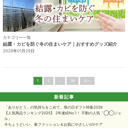
カテゴリー一覧
結露・カビを防ぐ冬の住まいケア｜おすすめグッズ紹介
2026年01月29日
投
1
2
…
38
次へ
稿
ナ
ビ
新着記事
ゲ
「ありがとう」の気持ちをこめて、母の日ギフト特集2026
ー
【人気商品ランキング2025】 2年連続No.1！ 不動の人気「◯◯ジェ
シ
ル」
ョ
今ちょうどいい、春ファッション＆お肌にやさしいUVケア
ン