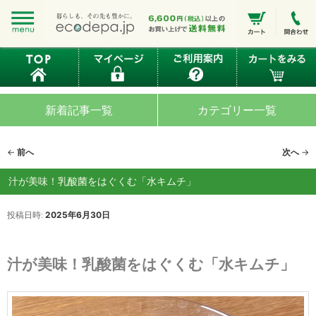
新着記事一覧
カテゴリー一覧
投
←
前へ
次へ
→
稿
ナ
汁が美味！乳酸菌をはぐくむ「水キムチ」
ビ
ゲ
投稿日時:
2025年6月30日
ー
シ
ョ
汁が美味！乳酸菌をはぐくむ「水キムチ」
ン