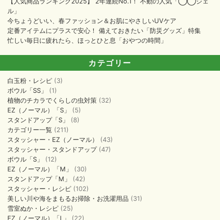
【人気商品ランキング2025】 2年連続No.1！ 不動の人気「◯◯ジェ
ル」
今ちょうどいい、春ファッション＆お肌にやさしいUVケア
定番アイテムにプラスで安心！ 備えておきたい「防災グッズ」特集
忙しい毎日に疲れたら、ほっとひと息「おやつの時間」
カテゴリー
白玉粉・レシピ
(3)
ボウル「SS」
(1)
植物のチカラでくらしの虫対策
(32)
EZ（ノーマル）「S」
(5)
スタンドアップ「S」
(8)
カテゴリー一覧
(211)
スタッシャー・EZ（ノーマル）
(43)
スタッシャー・スタンドアップ
(47)
ボウル「S」
(12)
EZ（ノーマル）「M」
(30)
スタンドアップ「M」
(42)
スタッシャー・レシピ
(102)
美しい川や海をまもるお掃除・お洗濯用品
(31)
雪室ぬか・レシピ
(25)
EZ（ノーマル）「L」
(22)