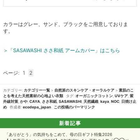
カラーはグレー、サンド、ブラックをご用意しておりま
す
。
＞「SASAWASHI ささ和紙 アームカバー」はこちら
ページ:
1
2
カテゴリー:
カテゴリー一覧
>
自然派のスキンケア・オーラルケア
>
素肌のこ
とを考えた天然素材の心地よい衣類
タグ:
オーガニックコットン
,
UVケア
,
紫
外線対策
,
かや
,
CAYA
,
ささ和紙
,
SASAWASHI
,
天然繊維
,
kaya
,
NOC
,
日焼け止
め
作成者:
ecodepa_japan
この投稿のパーマリンク
新着記事
「ありがとう」の気持ちをこめて、母の日ギフト特集2026