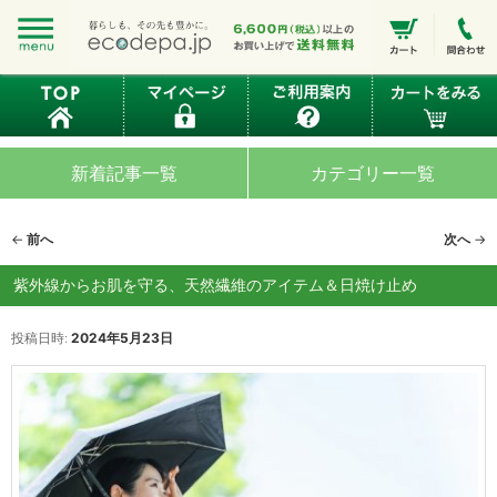
新着記事一覧
カテゴリー一覧
投
←
前へ
次へ
→
稿
ナ
紫外線からお肌を守る、天然繊維のアイテム＆日焼け止め
ビ
ゲ
投稿日時:
2024年5月23日
ー
シ
ョ
ン