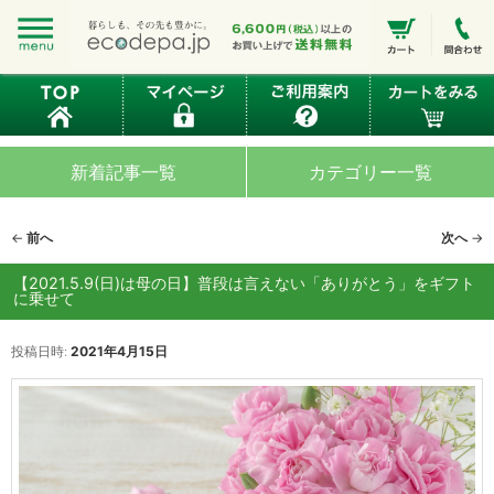
新着記事一覧
カテゴリー一覧
投
←
前へ
次へ
→
稿
ナ
【2021.5.9(日)は母の日】普段は言えない「ありがとう」をギフト
に乗せて
ビ
ゲ
ー
投稿日時:
2021年4月15日
シ
ョ
ン