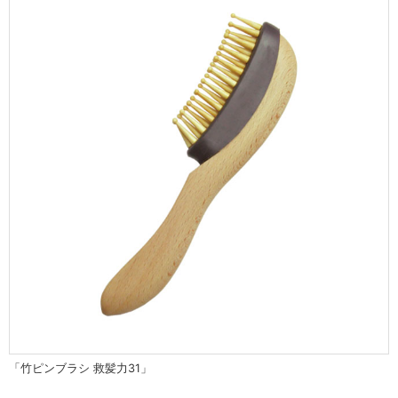
「竹ピンブラシ 救髪力31」