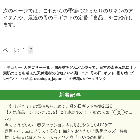
次のページでは、これからの季節にぴったりのリネンのア
イテムや、最近の母の日ギフトの定番「食品」をご紹介し
ます。
ページ:
1
2
カテゴリー:
カテゴリー一覧
>
国産材をどんどん使って、日本の森を元気に！
>
素肌のことを考えた天然素材の心地よい衣類
タグ:
母の日
,
ギフト
,
贈り物
,
プ
レゼント
作成者:
ecodepa_japan
この投稿のパーマリンク
新着記事
「ありがとう」の気持ちをこめて、母の日ギフト特集2026
【人気商品ランキング2025】 2年連続No.1！ 不動の人気「◯◯ジェ
ル」
今ちょうどいい、春ファッション＆お肌にやさしいUVケア
定番アイテムにプラスで安心！ 備えておきたい「防災グッズ」特集
忙しい毎日に疲れたら、ほっとひと息「おやつの時間」