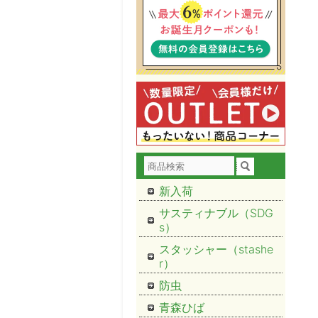
新入荷
サスティナブル（SDG
s）
スタッシャー（stashe
r）
防虫
青森ひば