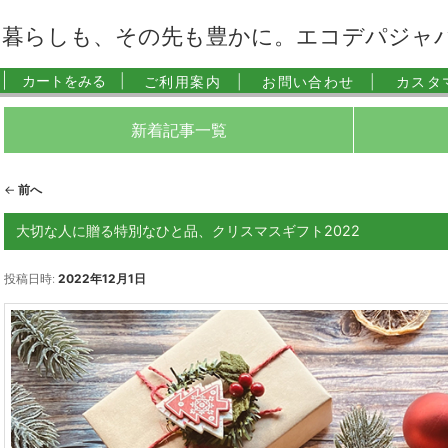
暮らしも、その先も豊かに。エコデパジャ
|
カートをみる |
ご利用案内 |
お問い合わせ |
カスタ
新着記事一覧
投
←
前へ
稿
ナ
大切な人に贈る特別なひと品、クリスマスギフト2022
ビ
ゲ
投稿日時:
2022年12月1日
ー
シ
ョ
ン