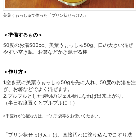
美葉うぉっしゅで作った「プリン状せっけん」
＜準備するもの＞
50度のお湯500cc、美葉うぉっしゅ50g、口の大きい混ぜ
やすい空き瓶、お箸などかき混ぜる棒
＜作り方＞
1.空き瓶に美葉うぉっしゅ50gを先に入れ、50度のお湯を注
ぎ、お箸などでよく混ぜます。
2.プルプルとした透明のジェル状になれば出来上がり。
（半日程度置くとプルプルに！）
※手荒れが心配な方は、ゴム手袋等をお使いください。
「プリン状せっけん」は、直接汚れに塗り込んでこすり洗