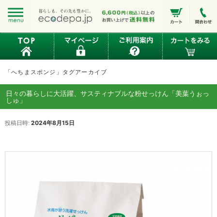
「
へちまスポンジ
」タグアーカイブ
日々の暮らしに大活躍、サスティナブルな粉せっけん「美葉うぉっ
しゅ」
投稿日時:
2024年8月15日