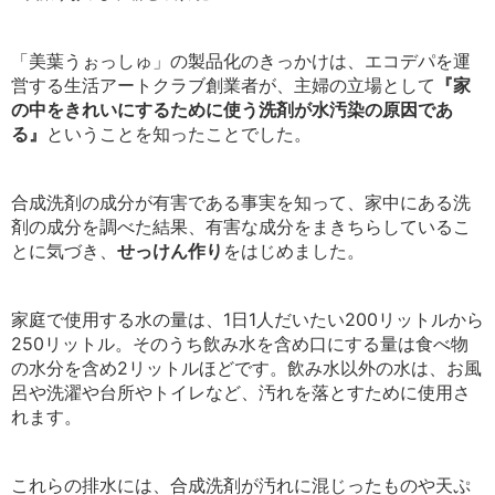
「美葉うぉっしゅ」の製品化のきっかけは、エコデパを運
営する生活アートクラブ創業者が、主婦の立場として
『家
の中をきれいにするために使う洗剤が水汚染の原因であ
る』
ということを知ったことでした。
合成洗剤の成分が有害である事実を知って、家中にある洗
剤の成分を調べた結果、有害な成分をまきちらしているこ
とに気づき、
せっけん作り
をはじめました。
家庭で使用する水の量は、1日1人だいたい200リットルから
250リットル。そのうち飲み水を含め口にする量は食べ物
の水分を含め2リットルほどです。飲み水以外の水は、お風
呂や洗濯や台所やトイレなど、汚れを落とすために使用さ
れます。
これらの排水には、合成洗剤が汚れに混じったものや天ぷ