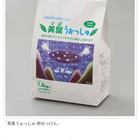
「美葉うぉっしゅ 粉せっけん」