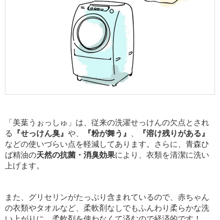
「美葉うぉっしゅ」は、従来の洗濯せっけんの欠点とされ
る
『せっけん臭』
や、
『粉が舞う』
、
『溶け残りがある』
などの使いづらい点を軽減してあります。さらに、青森ひ
ば精油の
天然の抗菌・消臭効果
により、衣類を清潔に洗い
上げます。
また、グリセリンがたっぷり含まれているので、赤ちゃん
の衣類やタオルなど、柔軟剤なしでもふんわり柔らかな洗
い上がりに。柔軟剤を使わなくて済むので経済的です！