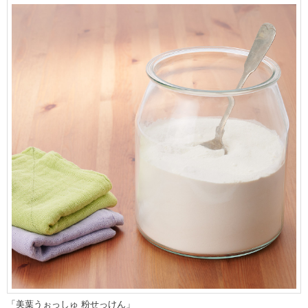
「美葉うぉっしゅ 粉せっけん」