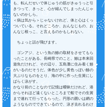
も、転んだせいで体じゅうの筋がきゅうっと引
きつって、きっと、心が縮んでしまったんじゃ
ないのかしら。
＜病は気から＞じゃないけれど、体と心はくっ
ついている。それどころか、おんなじもの、お
んなじ根っこ、と言えるのかもしれない。
ちょっと話が飛びます。
ゴンアジ、という魚の鯵の取材をさせてもら
ったことがある。長崎県でのこと。鯵は本来回
遊魚だけれど、その辺り、五島灘に住み着く鯵
がいるのだそうだ。体色が少し黄色っぽい鯵の
大ぶりなものをとり、海の中に作った生簀にし
ばらく泳がす。
かなり前のことなので記憶は曖昧だけれど、港
からそれほど遠くないところまで船でその生簀
まで連れて行ってもらった。円形の囲いは網の
ようなものでできているので、泳ぎ去れるわけ