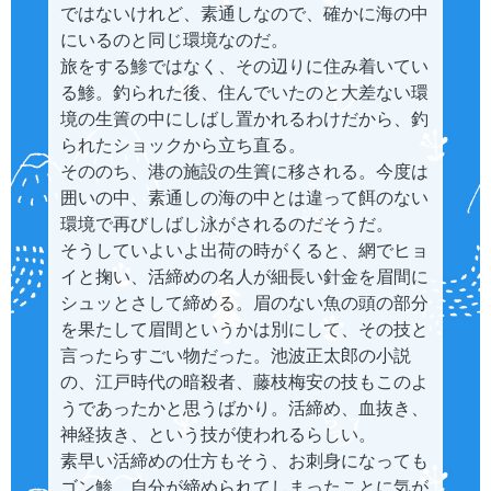
ではないけれど、素通しなので、確かに海の中
にいるのと同じ環境なのだ。
旅をする鯵ではなく、その辺りに住み着いてい
る鯵。釣られた後、住んでいたのと大差ない環
境の生簀の中にしばし置かれるわけだから、釣
られたショックから立ち直る。
そののち、港の施設の生簀に移される。今度は
囲いの中、素通しの海の中とは違って餌のない
環境で再びしばし泳がされるのだそうだ。
そうしていよいよ出荷の時がくると、網でヒョ
イと掬い、活締めの名人が細長い針金を眉間に
シュッとさして締める。眉のない魚の頭の部分
を果たして眉間というかは別にして、その技と
言ったらすごい物だった。池波正太郎の小説
の、江戸時代の暗殺者、藤枝梅安の技もこのよ
うであったかと思うばかり。活締め、血抜き、
神経抜き、という技が使われるらしい。
素早い活締めの仕方もそう、お刺身になっても
ゴン鯵、自分が締められてしまったことに気が