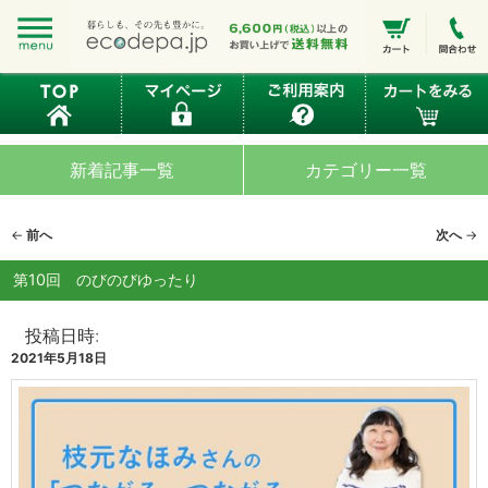
新着記事一覧
カテゴリー一覧
投
←
前へ
次へ
→
稿
ナ
第10回 のびのびゆったり
ビ
ゲ
投稿日時:
ー
2021年5月18日
シ
ョ
ン