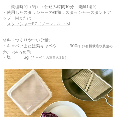
・調理時間（約）：仕込み時間10分＋発酵1週間
・使用したスタッシャーの種類：
スタッシャースタンドア
ップ・M
または
スタッシャーEZ（ノーマル）・M
材料（つくりやすい分量）
・キャベツまたは紫キャベツ 300g
（※有機栽培や農薬の
少ないものを使用）
・塩 6g
（キャベツの重量の2％）