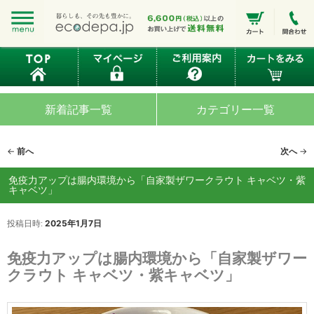
新着記事一覧
カテゴリー一覧
投
←
前へ
次へ
→
稿
ナ
免疫力アップは腸内環境から「自家製ザワークラウト キャベツ・紫
キャベツ」
ビ
ゲ
ー
投稿日時:
2025年1月7日
シ
ョ
免疫力アップは腸内環境から「自家製ザワー
ン
クラウト キャベツ・紫キャベツ」