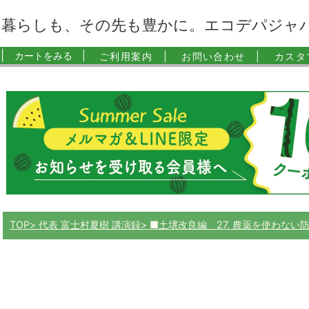
暮らしも、その先も豊かに。エコデパジャ
|
カートをみる |
ご利用案内 |
お問い合わせ |
カスタ
TOP
代表 富士村夏樹 講演録
■土壌改良編 27. 農薬を使わない