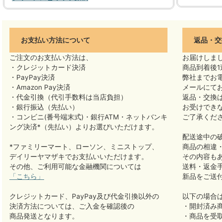
お支払い方法について
返品・交
ご注文のお支払い方法は、
お届けしま
・クレジットカード決済
商品到着後1
・PayPay決済
弊社までお
・Amazon Pay決済
メールにて
・代金引換（代引手数料は当店負担）
返品・交換
・銀行振込（先払い）
お受けでき
・コンビニ(番号端末式)・銀行ATM・ネットバンキ
ご了承くだ
ング決済*（先払い）よりお選びいただけます。
配送途中の
*ファミリーマート、ローソン、ミニストップ、
商品の相違
デイリーヤマザキでお支払いいただけます。
その内容も
その他、ご利用可能な金融機関については
送料・返金
「こちら」
新品をご送
クレジットカード、PayPay及び代金引換以外の
以下の場合
決済方法については、ご入金を確認後の
・開封済み
商品発送となります。
・商品を受