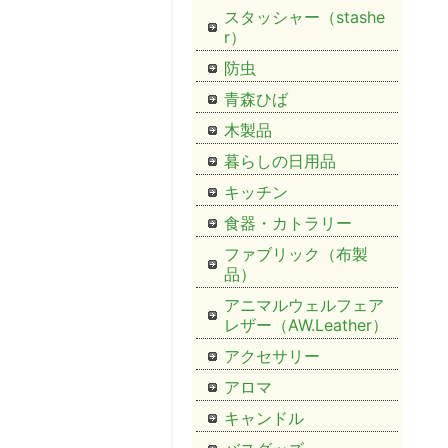
スタッシャー（stashe
r）
防虫
青森ひば
木製品
暮らしの日用品
キッチン
食器・カトラリー
ファブリック（布製
品）
アニマルウェルフェア
レザー（AW.Leather）
アクセサリー
アロマ
キャンドル