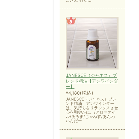
ごきぶり/だに
JANESCE（ジャネス）ブ
レンド精油【アンワインダ
ー】
(税込)
¥4,180
JANESCE（ジャネス）ブレ
ンド精油 アンワインダー
は、気持ちをリラックスさせ
心を和やかに。/アロマオイ
ル/あろま/じゃねす/あんわ
いんだー