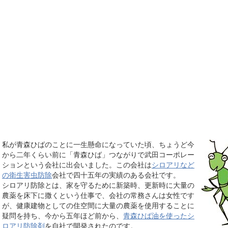
私が青森ひばのことに一生懸命になっていた頃、ちょうど今
から二年くらい前に「青森ひば」つながりで武田コーポレー
ションという会社に出会いました。この会社は
シロアリなど
の衛生害虫防除
会社で四十五年の実績のある会社です。
シロアリ防除とは、家を守るために新築時、更新時に大量の
農薬を床下に撒くという仕事で、会社の常務さんは女性です
が、健康建物としての住空間に大量の農薬を使用することに
疑問を持ち、今から五年ほど前から、
青森ひば油を使ったシ
ロアリ防除剤
を自社で開発されたのです。