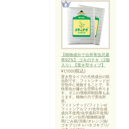
【植物成分で台所害虫忌避
率92%】 ゴキのテキ（2個
入り）【置き型タイプ】
(税込)
¥1,100
置き型タイプの天然成分の防
虫剤です。フィトンチッドが
空気中に発散することで、不
快害虫が嫌がる空間を作りま
す。ダニの増殖抑制効果もあ
ります。植物の力で害虫対
策。
フィトンチッド/フィトンα/
フィトンアルファ/化学合成
成分不使用/化学薬剤不使用/
キッチン/台所/植物精油使
用/ごみ箱/消臭/オレンジ油/
ゴキブリ/チャバネゴキブリ/