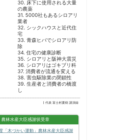
30. 床下に使用される大量
の農薬
31. 5000社もあるシロアリ
業者
32. シックハウスと近代住
宅
33. 青森ヒバでシロアリ防
除
34. 住宅の健康診断
35. シロアリと阪神大震災
36. シロアリはゴキブリ科
37. 消費者が流通を変える
38. 害虫駆除業の閉鎖性
39. 生産者と消費者の橋渡
し
代表 富士村夏樹 講演録
農林水産大臣感謝状受章
度「木づかい運動」農林水産大臣感謝