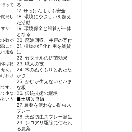
る
を行って
17. せっけんよりも安全
18. 環境にやさしいを超え
を開発し
た活動
19. 環境保全と福祉が一体
ますが、
となる
20. 廃油回収、井戸の寄付
大多数が
21. 植物の浄化作用を雑貨
薬によ
に
れの用途
22. 竹タオルの抗菌効果
23. 職人の技
自体は乾
24. 木のぬくもりとあたた
ません。
かさ
わけわけ
25. かびが生えないヒバま
な板
剤です。
26. 伝統技術の継承
して少な
■土壌改良編
るという
27. 農薬を使わない防虫ス
プレー
28. 天然防虫スプレー誕生
29. シロアリ駆除に使われ
る農薬