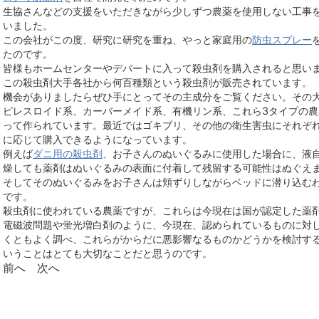
生協さんなどの支援をいただきながら少しずつ農薬を使用しない工事
いました。
この会社がこの度、研究に研究を重ね、やっと家庭用の
防虫スプレー
たのです。
皆様もホームセンターやデパートに入って殺虫剤を購入されると思い
この殺虫剤大手各社から何百種類という殺虫剤が販売されています。
機会がありましたらぜひ手にとってその主成分をご覧ください。その
ピレスロイド系、カーバーメイド系、有機リン系、これら3タイプの農
って作られています。最近ではゴキブリ、その他の衛生害虫にそれぞ
に応じて購入できるようになっています。
例えば
ダニ用の殺虫剤
、お子さんのぬいぐるみに使用した場合に、液
燥しても薬剤はぬいぐるみの表面に付着して残留する可能性はぬぐえ
そしてそのぬいぐるみをお子さんは頬ずりしながらベッドに潜り込む
です。
殺虫剤に使われている農薬ですが、これらは今現在は国が認定した薬
電磁波問題や蛍光増白剤のように、今現在、認められているものに対
くともよく調べ、これらがからだに悪影響なるものかどうかを検討す
いうことはとても大切なことだと思うのです。
前へ
次へ