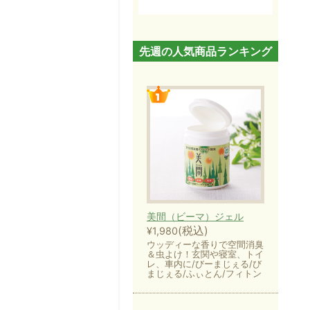
先週の人気商品ランキング
美間（ビーマ）ジェル
(税込)
¥1,980
ウッディーな香りで空間消臭
＆虫よけ！玄関や寝室、トイ
レ、車内に/びーまじぇる/び
まじぇる/ふぃとん/フィトン