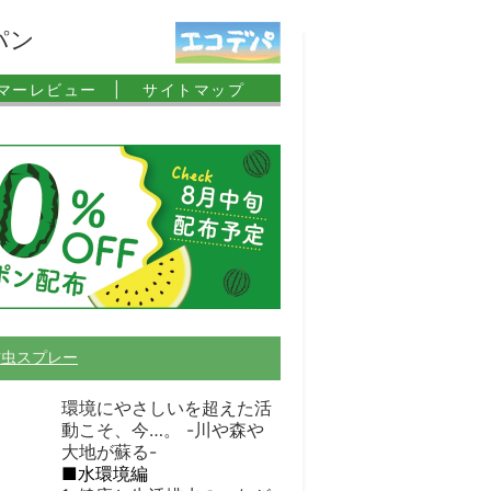
パン
マーレビュー |
サイトマップ
防虫スプレー
環境にやさしいを超えた活
動こそ、今…。 -川や森や
大地が蘇る-
■水環境編