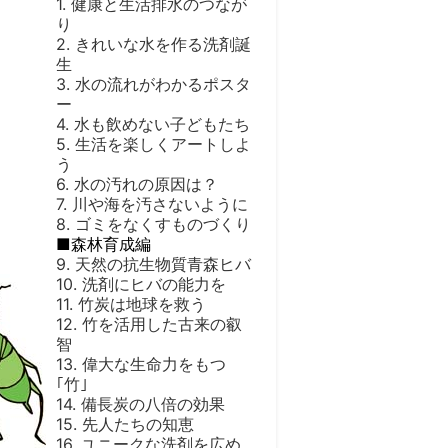
1. 健康と生活排水のつなが
り
2. きれいな水を作る洗剤誕
生
3. 水の流れがわかるポスタ
ー
4. 水も飲めない子どもたち
5. 生活を楽しくアートしよ
う
6. 水の汚れの原因は？
7. 川や海を汚さないように
8. ゴミをなくすものづくり
■森林育成編
9. 天然の抗生物質青森ヒバ
10. 洗剤にヒバの能力を
11. 竹炭は地球を救う
12. 竹を活用した古来の叡
智
13. 偉大な生命力をもつ
｢竹｣
14. 備長炭の八倍の効果
15. 先人たちの知恵
16. ユニークな洗剤を広め