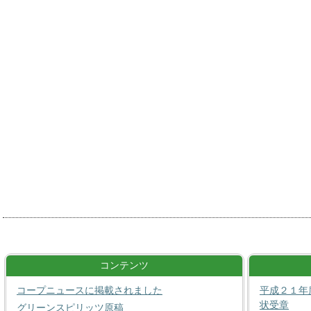
コンテンツ
コープニュースに掲載されました
平成２１年
状受章
グリーンスピリッツ原稿