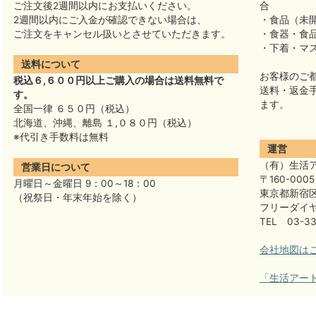
ご注文後2週間以内にお支払いください。
合
2週間以内にご入金が確認できない場合は、
・食品（未
ご注文をキャンセル扱いとさせていただきます。
・食器・食
・下着・マ
送料について
お客様のご
税込６,６００円以上ご購入の場合は送料無料で
送料・返金
す。
ます。
全国一律 ６５０円（税込）
北海道、沖縄、離島 １,０８０円（税込）
※代引き手数料は無料
運営
（有）生活
営業日について
〒160-0005
月曜日～金曜日 9：00～18：00
東京都新宿区
（祝祭日・年末年始を除く）
フリーダイヤル
TEL 03-33
会社地図は
「生活アー