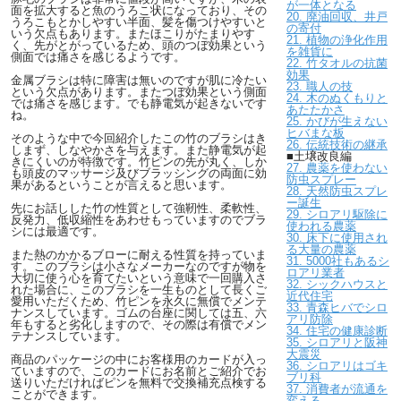
が一体となる
面を拡大すると魚のうろこ状になっており、その
20. 廃油回収、井戸
うろこもとかしやすい半面、髪を傷つけやすいと
の寄付
いう欠点もあります。またほこりがたまりやす
21. 植物の浄化作用
く、先がとがっているため、頭のつぼ効果という
を雑貨に
側面では痛さを感じるようです。
22. 竹タオルの抗菌
効果
金属ブラシは特に障害は無いのですが肌に冷たい
23. 職人の技
という欠点があります。またつぼ効果という側面
24. 木のぬくもりと
では痛さを感じます。でも静電気が起きないです
あたたかさ
ね。
25. かびが生えない
ヒバまな板
そのような中で今回紹介したこの竹のブラシはき
26. 伝統技術の継承
しまず、しなやかさを与えます。また静電気が起
■土壌改良編
きにくいのが特徴です。竹ピンの先が丸く、しか
27. 農薬を使わない
も頭皮のマッサージ及びブラッシングの両面に効
防虫スプレー
果があるということが言えると思います。
28. 天然防虫スプレ
ー誕生
先にお話しした竹の性質として強靭性、柔軟性、
29. シロアリ駆除に
反発力、低収縮性をあわせもっていますのでブラ
使われる農薬
シには最適です。
30. 床下に使用され
る大量の農薬
また熱のかかるブローに耐える性質を持っていま
31. 5000社もあるシ
す。このブラシは小さなメーカーなのですが物を
ロアリ業者
大切に使う心を育てたいという意味で一回購入さ
32. シックハウスと
れた場合に、このブラシを一生ものとして長くご
近代住宅
愛用いただくため、竹ピンを永久に無償でメンテ
33. 青森ヒバでシロ
ナンスしています。ゴムの台座に関しては五、六
アリ防除
年もすると劣化しますので、その際は有償でメン
34. 住宅の健康診断
テナンスしています。
35. シロアリと阪神
大震災
商品のパッケージの中にお客様用のカードが入っ
36. シロアリはゴキ
ていますので、このカードにお名前とご紹介でお
ブリ科
送りいただければピンを無料で交換補充点検する
37. 消費者が流通を
ことができます。
変える