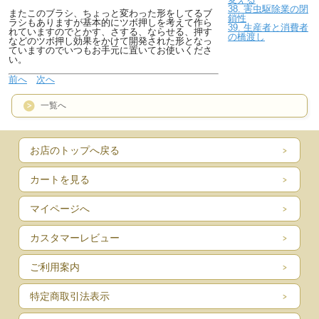
38. 害虫駆除業の閉
またこのブラシ、ちょっと変わった形をしてるブ
鎖性
ラシもありますが基本的にツボ押しを考えて作ら
39. 生産者と消費者
れていますのでとかす、さする、ならせる、押す
の橋渡し
などのツボ押し効果をかけて開発された形となっ
ていますのでいつもお手元に置いてお使いくださ
い。
前へ
次へ
一覧へ
お店のトップへ戻る
カートを見る
マイページへ
カスタマーレビュー
ご利用案内
特定商取引法表示