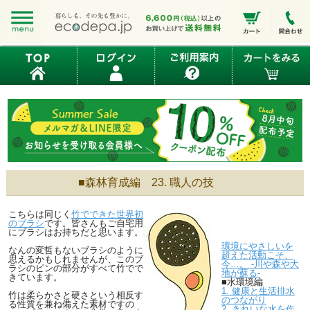
■森林育成編 23. 職人の技
こちらは同じく
竹でできた世界初
のブラシ
です。皆さんもご自宅用
にブラシはお持ちだと思います。
環境にやさしいを
なんの変哲もないブラシのように
超えた活動こそ、
思えるかもしれませんが、このブ
今…。 -川や森や大
ラシのピンの部分がすべて竹でで
地が蘇る-
きています。
■水環境編
1. 健康と生活排水
竹は柔らかさと硬さという相反す
のつながり
る性質を兼ね備えた素材ですの
2. きれいな水を作