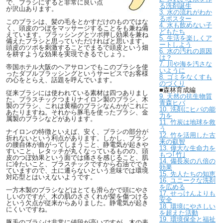
で、ブラシにすると非常に良い点
る洗剤誕生
が沢山あります。
3. 水の流れがわか
るポスター
このブラシは、髪の毛をとかすだけのものではな
4. 水も飲めない子
く、頭皮のつぼをマッサージすることをも兼ね備
どもたち
えています。ブラッシングとツボ押し効果を兼ね
5. 生活を楽しくア
備えたブラシと思っていただければと思います。
ートしよう
頭皮のツボを刺激することでまるで頭皮という畑
6. 水の汚れの原因
を耕すような効果を実現できるでしょう。
は？
7. 川や海を汚さな
帝国ホテル大阪のヘアサロンでもこのブラシを使
いように
ったダブルブラッシングというサービスでお客様
8. ゴミをなくすも
の心をとらえ、話題を呼んでいます。
のづくり
■森林育成編
従来ブラシには使われている素材は四つありまし
9. 天然の抗生物質
た。プラスチックつまりナイロン製のブラシ、木
青森ヒバ
製のブラシ、これは黄楊のブラシなんかがこれに
10. 洗剤にヒバの能
あたりますね。それから豚毛を使ったブラシ、金
力を
属製のブラシなどがあります。
11. 竹炭は地球を救
う
ナイロンの特徴といえば、安く、ブラシの部分が
12. 竹を活用した古
折れないという利点があります。しかし、ブラシ
来の叡智
の腰自体が曲がってしまうこと、静電気が起きや
13. 偉大な生命力を
すいこと、レタッチが丸くなっているものの、頭
もつ｢竹｣
皮のつぼ効果という面では痛さを感じること、肌
14. 備長炭の八倍の
に冷たいこと、プラスチックですから石油ででき
効果
ていますので、土に遷らないという意味では環境
15. 先人たちの知恵
対応型とはいえないようです。
16. ユニークな洗剤
を広める
一方木製のブラシなどはとても滑らかで頭にやさ
17. せっけんよりも
しいのですが、木の肌のささくれが髪を傷つける
安全
という欠点が従来からありました。静電気が起き
18. 環境にやさしい
にくいですね。
を超えた活動
19. 環境保全と福祉
豚毛のブラシは非常に値段が高いですが、木の表