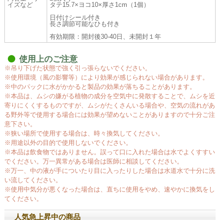
イズなど
タテ15.7×ヨコ10×厚さ1cm（1個）
日付けシール付き
長さ調節可能なひも付き
有効期限：開封後30-40日、未開封１年
使用上のご注意
※吊り下げた状態で強く引っ張らないでください。
※使用環境（風の影響等）により効果が感じられない場合があります。
※中のパックに水がかかると製品の効果が落ちることがあります。
※本品は、ムシの嫌がる植物の成分を空気中に発散することで、ムシを近
寄りにくくするものですが、ムシがたくさんいる場合や、空気の流れがあ
る野外等で使用する場合には効果が望めないことがありますので十分ご注
意下さい。
※狭い場所で使用する場合は、時々換気してください。
※用途以外の目的で使用しないでください。
※本品は飲食物ではありません。誤って口に入れた場合は水でよくすすい
でください。万一異常がある場合は医師に相談してください。
※万一、中の液が手についたり目に入ったりした場合は水道水で十分に洗
い流してください。
※使用中気分が悪くなった場合は、直ちに使用をやめ、速やかに換気をし
てください。
人気急上昇中の商品