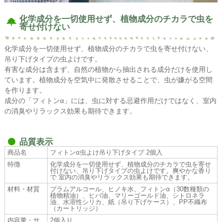
化学成分を一切使用せず、植物成分のチカラで虫を
寄せ付けない
化学成分を一切使用せず、植物成分のチカラで虫を寄せ付けない、
吊り下げタイプの虫よけです。
有害な成分は含まず、自然の植物から抽出される成分だけを使用し
ています。植物成分を空気中に発散させることで、虫が嫌がる空間
を作ります。
成分の「フィトンα」には、虫に対する忌避作用だけではなく、室内
の消臭やリラックス効果も期待できます。
品質表示
商品名
フィトンα虫よけ吊り下げタイプ 2個入
特徴
化学成分を一切使用せず、植物成分のチカラで虫を寄せ
付けない、吊り下げタイプの虫よけです。爽やかな香り
で 室内の消臭やリラックス効果も期待できます。
材料・材質
プラムアルコール、ヒノキ水、フィトンα（30数種類の
植物精油）、ヒバ油、マリーゴールド油、シトロネラ
油、水溶性シリカ、紙（吊り下げケース）、PP不織布
（カートリッジ）
内容量・サ
2個入り