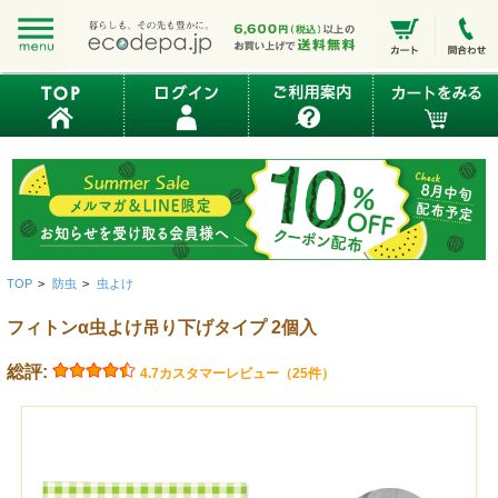
TOP
>
防虫
>
虫よけ
フィトンα虫よけ吊り下げタイプ 2個入
総評:
4.7
カスタマーレビュー（25件）