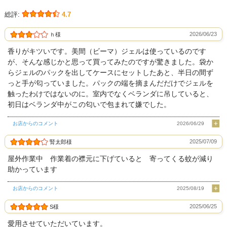
総評:
4.7
2026/06/23
ｈ様
香りがキツいです。美間（ビーマ）ジェルは使っているのです
が、そんな感じかと思って買ってみたのですが驚きました。袋か
らジェルのパックを出してケースにセットしたあと、半日の間ず
っと手が匂っていました。パックの端を摘まんだだけでジェルを
触ったわけではないのに。室内でなくベランダに吊していると、
初日はベランダ中がこの匂いで包まれて嫌でした。
お店からのコメント
2026/06/29
2025/07/09
腎太郎様
屋外作業中 作業着の襟元に下げていると 寄ってくる蚊が減り
助かっています
お店からのコメント
2025/08/19
2025/06/25
S様
愛用させていただいています。