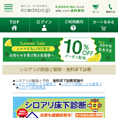
シロアリの防除と駆除・無料床下診断
■シロアリの駆除と予防
無料床下診断実施中
■
シロアリ防除による被害 1
■
シロアリ防除による被害 2
■
シロアリ対策商品