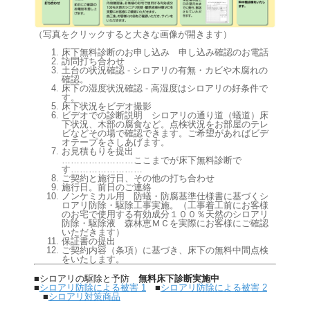
（写真をクリックすると大きな画像が開きます）
床下無料診断のお申し込み 申し込み確認のお電話
訪問打ち合わせ
土台の状況確認 - シロアリの有無・カビや木腐れの
確認。
床下の湿度状況確認 - 高湿度はシロアリの好条件で
す。
床下状況をビデオ撮影
ビデオでの診断説明 シロアリの通り道（蟻道）床
下状況、木部の腐食など。点検状況をお部屋のテレ
ビなどその場で確認できます。ご希望があればビデ
オテープをさしあげます。
お見積もりを提出
……………………ここまでが床下無料診断で
す……………………
ご契約と施行日、その他の打ち合わせ
施行日。前日のご連絡
ノンケミカル用 防蟻・防腐基準仕様書に基づくシ
ロアリ防除・駆除工事実施。（工事着工前にお客様
のお宅で使用する有効成分１００％天然のシロアリ
防除・駆除液 森林恵ＭＣを実際にお客様にご確認
いただきます）
保証書の提出
ご契約内容（条項）に基づき、床下の無料中間点検
をいたします。
■シロアリの駆除と予防
無料床下診断実施中
■
シロアリ防除による被害 1
■
シロアリ防除による被害 2
■
シロアリ対策商品