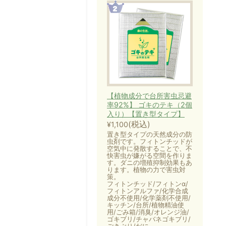
【植物成分で台所害虫忌避
率92%】 ゴキのテキ（2個
入り）【置き型タイプ】
(税込)
¥1,100
置き型タイプの天然成分の防
虫剤です。フィトンチッドが
空気中に発散することで、不
快害虫が嫌がる空間を作りま
す。ダニの増殖抑制効果もあ
ります。植物の力で害虫対
策。
フィトンチッド/フィトンα/
フィトンアルファ/化学合成
成分不使用/化学薬剤不使用/
キッチン/台所/植物精油使
用/ごみ箱/消臭/オレンジ油/
ゴキブリ/チャバネゴキブリ/