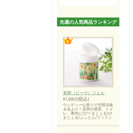
先週の人気商品ランキング
美間（ビーマ）ジェル
(税込)
¥1,980
ウッディーな香りで空間消臭
＆虫よけ！玄関や寝室、トイ
レ、車内に/びーまじぇる/び
まじぇる/ふぃとん/フィトン