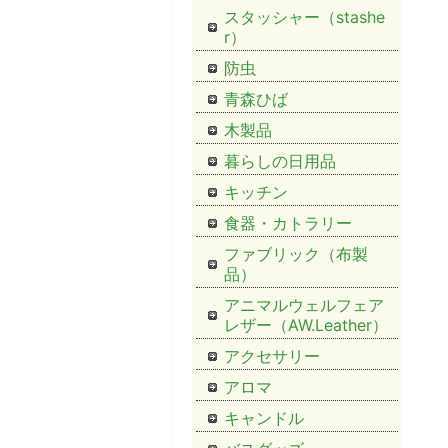
スタッシャー（stashe
r）
防虫
青森ひば
木製品
暮らしの日用品
キッチン
食器・カトラリー
ファブリック（布製
品）
アニマルウェルフェア
レザー（AW.Leather）
アクセサリー
アロマ
キャンドル