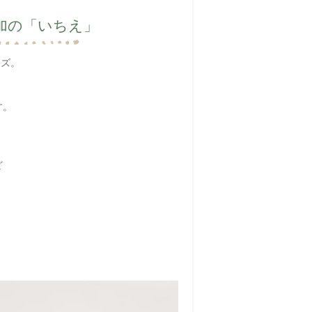
加の「いちえ」
ーズ。
す。
。
ど