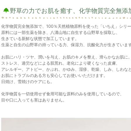
野草の力でお肌を癒す、化学物質完全無添
化学物質完全無添加で、100％天然植物原料を使った「いちえ」シリ
原料には一部生薬を除き、八溝山地に自生する山野草を採取し、
生きている新鮮な状態で加工しています。
生薬と自生の山野草の持っている力、保湿力、抗酸化力が生きていま
お肌にハリ・ツヤ、潤いを与え、お肌のキメを整え、滑らかなお肌に
ストレス、過労などによる肌荒れ、老化により硬くなった皮膚、
アレルギー、アトピー、かぶれ、かゆみ、湿疹、乾燥、しみ、しわな
お肌にトラブルのある方も安心してお使いいただけます。
日焼け、雪焼けのケアにも。
化学物質を一切使用せず食用可能な原料のみを使用しているので、
目や口に入っても害はありません。