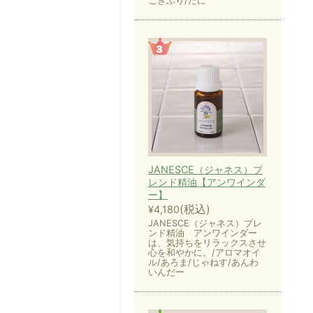
ごきぶり/だに
JANESCE（ジャネス）ブ
レンド精油【アンワインダ
ー】
(税込)
¥4,180
JANESCE（ジャネス）ブレ
ンド精油 アンワインダー
は、気持ちをリラックスさせ
心を和やかに。/アロマオイ
ル/あろま/じゃねす/あんわ
いんだー