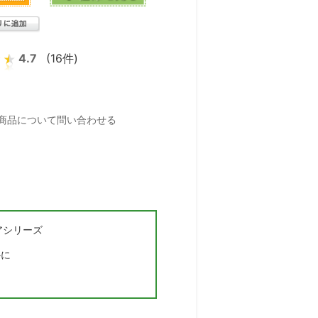
4.7
(16件)
アシリーズ
かに