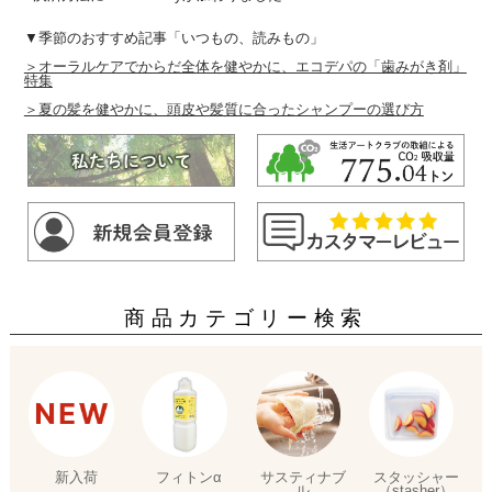
▼季節のおすすめ記事「いつもの、読みもの」
＞オーラルケアでからだ全体を健やかに、エコデパの「歯みがき剤」
特集
＞夏の髪を健やかに、頭皮や髪質に合ったシャンプーの選び方
商品カテゴリー検索
新入荷
フィトンα
サスティナブ
スタッシャー
ル
（stasher）