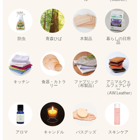
防虫
青森ひば
木製品
暮らしの日用
品
キッチン
ファブリック
アニマルウェ
食器・カトラ
（布製品）
ルフェアレザ
リー
ー
（AW.Leather）
アロマ
キャンドル
バスグッズ
スキンケア