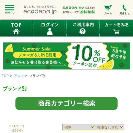
TOP
>
アロマ
>
ブランド別
ブランド別
1 / 4ページ
（全69件）