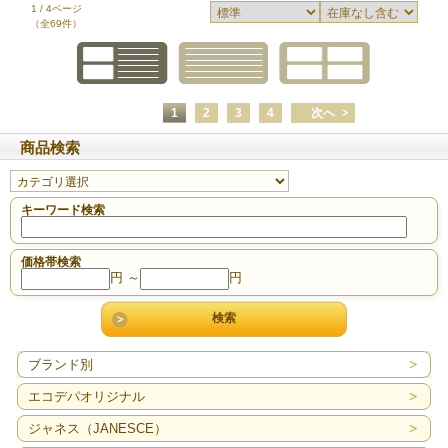
1 / 4ページ
（全69件）
1
2
3
4
次へ
商品検索
キーワード検索
価格帯検索
円 ～
円
ブランド別
エコデパオリジナル
ジャネス（JANESCE）