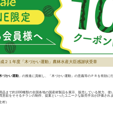
平成２１年度「木づかい運動」農林水産大臣感謝状受章
木づかい運動
」の推進に貢献し、「木づかい運動」の意義等のＰＲを有効に
品まで約1000種類の全国各地の国産材製品を展示、販売している努力、使
買意欲をそそるチラシの制作、提案といったユニークな販売手法が評価され
士村）