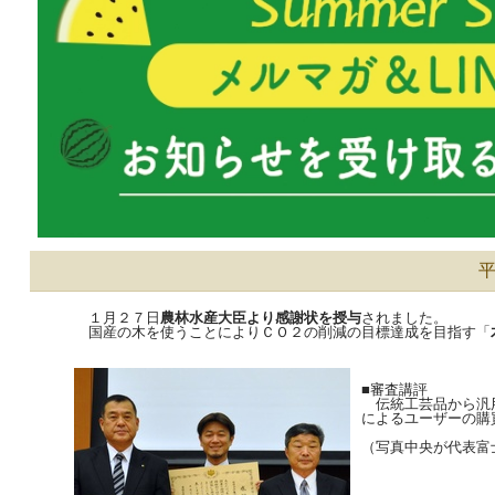
１月２７日
農林水産大臣より感謝状を授与
されました。
国産の木を使うことによりＣＯ２の削減の目標達成を目指す「
■審査講評
伝統工芸品から汎用
によるユーザーの購
（写真中央が代表富