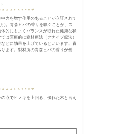
す。
集中力を増す作用のあることが立証されて
8月)。青森ヒバの香りを嗅ぐことが、ス
肉体的にもよくバランスが取れた健康な状
ツでは医療的に森林療法（クナイプ療法）
ゼなどに効果を上げているといいます。青
おります。製材所の青森ヒバの香りが働
かの点でヒノキを上回る、優れた木と言え