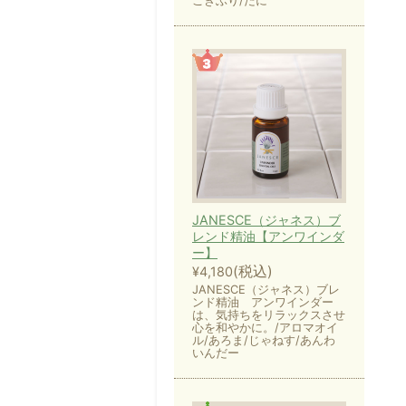
ごきぶり/だに
JANESCE（ジャネス）ブ
レンド精油【アンワインダ
ー】
(税込)
¥4,180
JANESCE（ジャネス）ブレ
ンド精油 アンワインダー
は、気持ちをリラックスさせ
心を和やかに。/アロマオイ
ル/あろま/じゃねす/あんわ
いんだー