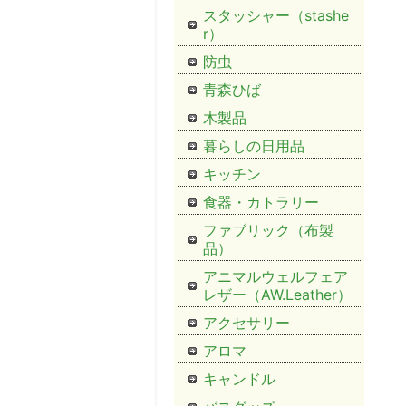
スタッシャー（stashe
r）
防虫
青森ひば
木製品
暮らしの日用品
キッチン
食器・カトラリー
ファブリック（布製
品）
アニマルウェルフェア
レザー（AW.Leather）
アクセサリー
アロマ
キャンドル