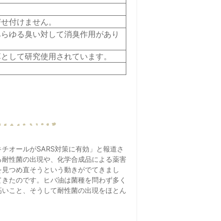
寄せ付けません。
あらゆる臭い対して消臭作用があり
草として研究使用されています。
チオールがSARS対策に有効」と報道さ
る耐性菌の出現や、化学合成品による薬害
を見つめ直そうという動きがでてきまし
てきたのです。ヒバ油は菌種を問わず多く
高いこと、そうして耐性菌の出現をほとん