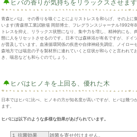
ヒバの香りが気持ちをリラックスさせま
青森ヒバは、その香りを嗅ぐことによりストレスを和らげ、その上に
います(青森県工業試験場 岡部博士、フレグランスジャーナル1992年
トレスを抑え、リラックス状態になり、集中力を増し、精神的にも、
態に人をリセットさせるのです。日本では森林浴が有名ですが、ドイ
が普及しています。血液循環関係の疾患や自律神経失調症、ノイロー
森地方では喘息の子を製材所に連れていくと症状が和らぐと言われて
き、喘息なども和らぐのでしょう。
ヒバはヒノキを上回る、優れた木
日本ではヒバに比べ、ヒノキの方が知名度が高いですが、ヒバは幾つ
ます。
ヒバには以下のような多様な効果があげられています。
１ 抗菌効果
雑菌を寄せ付けません。