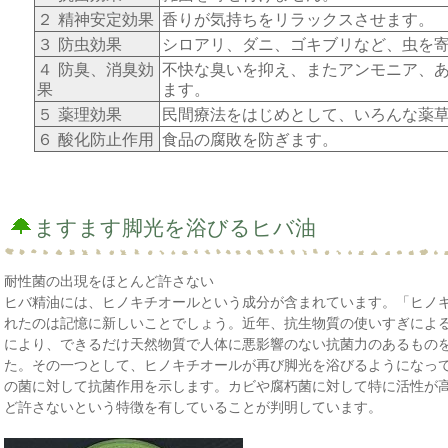
２ 精神安定効果
香りが気持ちをリラックスさせます。
３ 防虫効果
シロアリ、ダニ、ゴキブリなど、虫を
４ 防臭、消臭効
不快な臭いを抑え、またアンモニア、
果
ます。
５ 薬理効果
民間療法をはじめとして、いろんな薬
６ 酸化防止作用
食品の腐敗を防ぎます。
ますます脚光を浴びるヒバ油
耐性菌の出現をほとんど許さない
ヒバ精油には、ヒノキチオールという成分が含まれています。「ヒノキ
れたのは記憶に新しいことでしょう。近年、抗生物質の使いすぎによ
により、できるだけ天然物質で人体に悪影響のない抗菌力のあるもの
た。その一つとして、ヒノキチオールが再び脚光を浴びるようになっ
の菌に対して抗菌作用を示します。カビや腐朽菌に対して特に活性が
ど許さないという特徴を有していることが判明しています。