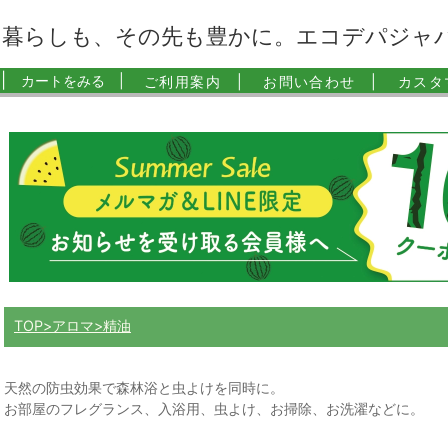
暮らしも、その先も豊かに。エコデパジャ
|
カートをみる |
ご利用案内 |
お問い合わせ |
カスタ
TOP
アロマ
精油
天然の防虫効果で森林浴と虫よけを同時に。
お部屋のフレグランス、入浴用、虫よけ、お掃除、お洗濯などに。