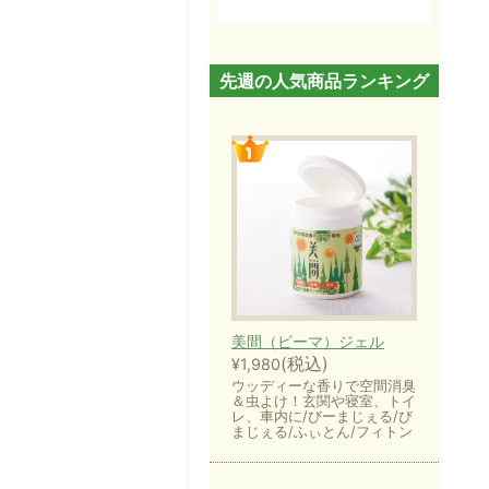
先週の人気商品ランキング
美間（ビーマ）ジェル
(税込)
¥1,980
ウッディーな香りで空間消臭
＆虫よけ！玄関や寝室、トイ
レ、車内に/びーまじぇる/び
まじぇる/ふぃとん/フィトン