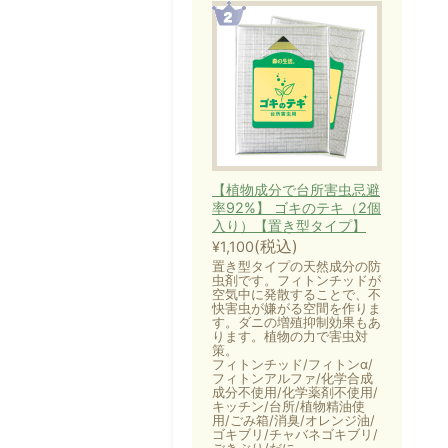
【植物成分で台所害虫忌避
率92%】 ゴキのテキ（2個
入り）【置き型タイプ】
(税込)
¥1,100
置き型タイプの天然成分の防
虫剤です。フィトンチッドが
空気中に発散することで、不
快害虫が嫌がる空間を作りま
す。ダニの増殖抑制効果もあ
ります。植物の力で害虫対
策。
フィトンチッド/フィトンα/
フィトンアルファ/化学合成
成分不使用/化学薬剤不使用/
キッチン/台所/植物精油使
用/ごみ箱/消臭/オレンジ油/
ゴキブリ/チャバネゴキブリ/