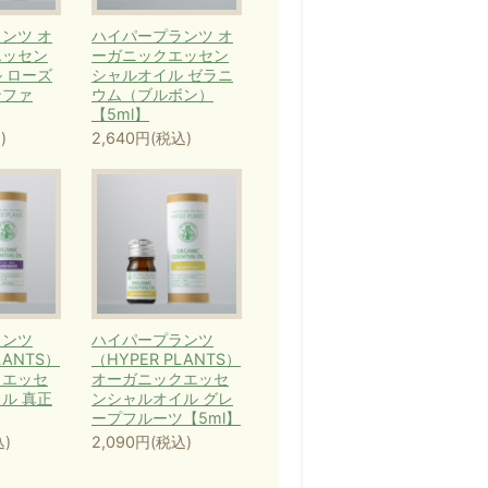
ンツ オ
ハイパープランツ オ
エッセン
ーガニックエッセン
 ローズ
シャルオイル ゼラニ
ンファ
ウム（ブルボン）
【5ml】
)
2,640円(税込)
ランツ
ハイパープランツ
LANTS）
（HYPER PLANTS）
クエッセ
オーガニックエッセ
ル 真正
ンシャルオイル グレ
ープフルーツ【5ml】
込)
2,090円(税込)