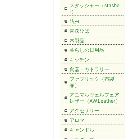
スタッシャー（stashe
r）
防虫
青森ひば
木製品
暮らしの日用品
キッチン
食器・カトラリー
ファブリック（布製
品）
アニマルウェルフェア
レザー（AW.Leather）
アクセサリー
アロマ
キャンドル