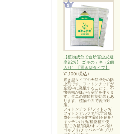
【植物成分で台所害虫忌避
率92%】 ゴキのテキ（2個
入り）【置き型タイプ】
(税込)
¥1,100
置き型タイプの天然成分の防
虫剤です。フィトンチッドが
空気中に発散することで、不
快害虫が嫌がる空間を作りま
す。ダニの増殖抑制効果もあ
ります。植物の力で害虫対
策。
フィトンチッド/フィトンα/
フィトンアルファ/化学合成
成分不使用/化学薬剤不使用/
キッチン/台所/植物精油使
用/ごみ箱/消臭/オレンジ油/
ゴキブリ/チャバネゴキブリ/