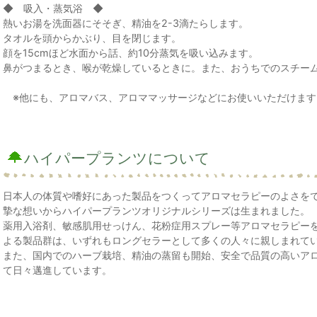
◆ 吸入・蒸気浴 ◆
熱いお湯を洗面器にそそぎ、精油を2-3滴たらします。
タオルを頭からかぶり、目を閉じます。
顔を15cmほど水面から話、約10分蒸気を吸い込みます。
鼻がつまるとき、喉が乾燥しているときに。また、おうちでのスチー
※他にも、アロマバス、アロママッサージなどにお使いいただけます
ハイパープランツについて
日本人の体質や嗜好にあった製品をつくってアロマセラピーのよさを
摯な想いからハイパープランツオリジナルシリーズは生まれました。
薬用入浴剤、敏感肌用せっけん、花粉症用スプレー等アロマセラピー
よる製品群は、いずれもロングセラーとして多くの人々に親しまれて
また、国内でのハーブ栽培、精油の蒸留も開始、安全で品質の高いア
て日々邁進しています。