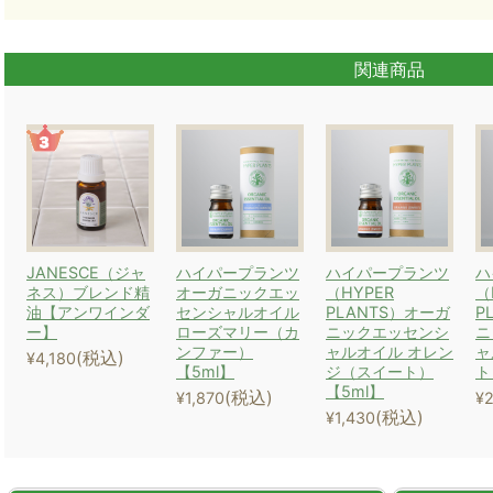
関連商品
JANESCE（ジャ
ハイパープランツ
ハイパープランツ
ハ
ネス）ブレンド精
オーガニックエッ
（HYPER
（
油【アンワインダ
センシャルオイル
PLANTS）オーガ
P
ー】
ローズマリー（カ
ニックエッセンシ
ニ
ンファー）
ャルオイル オレン
ャ
(税込)
¥4,180
【5ml】
ジ（スイート）
ト
【5ml】
(税込)
¥1,870
¥2
(税込)
¥1,430