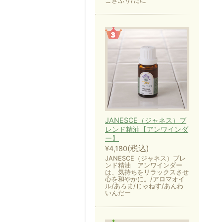
ごきぶり/だに
JANESCE（ジャネス）ブ
レンド精油【アンワインダ
ー】
(税込)
¥4,180
JANESCE（ジャネス）ブレ
ンド精油 アンワインダー
は、気持ちをリラックスさせ
心を和やかに。/アロマオイ
ル/あろま/じゃねす/あんわ
いんだー