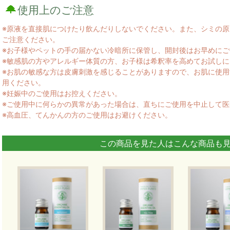
使用上のご注意
※原液を直接肌につけたり飲んだりしないでください。また、シミの
ご注意ください。
※お子様やペットの手の届かない冷暗所に保管し、開封後はお早めにご
※敏感肌の方やアレルギー体質の方、お子様は希釈率を高めてお試し
※お肌の敏感な方は皮膚刺激を感じることがありますので、お肌に使
用ください。
※妊娠中のご使用はお控えください。
※ご使用中に何らかの異常があった場合は、直ちにご使用を中止して
※高血圧、てんかんの方のご使用はお避けください。
この商品を見た人はこんな商品も