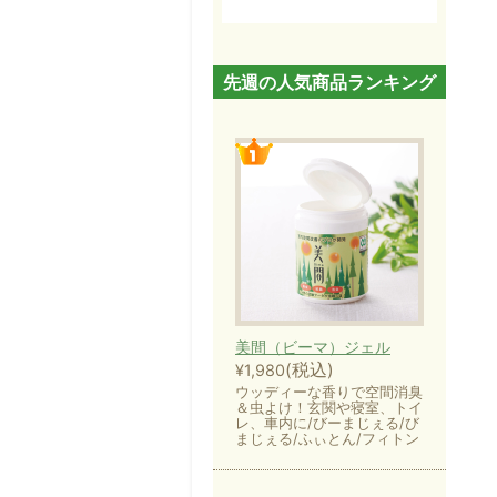
先週の人気商品ランキング
美間（ビーマ）ジェル
(税込)
¥1,980
ウッディーな香りで空間消臭
＆虫よけ！玄関や寝室、トイ
レ、車内に/びーまじぇる/び
まじぇる/ふぃとん/フィトン