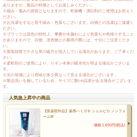
ありますが、製品の特徴としてお楽しみください。
※縮み・傷みの原因となりますので、乾燥機・漂白剤のご使用はお控えく
ださい。
※お洗濯をすると若干縮み・色落ちございます。白物との洗濯はご遠慮く
ださい。
※ブラックは染色の特性上、摩擦や水漏れにより色落ちや色移りすること
がありますので、白物、淡色物との着用の際には、十分にご注意くださ
い。
※製造段階で小さな草の破片が混入している場合があります。ご了承くだ
さい。
※柔軟剤のご使用により、リネン本来の吸水性が弱まる場合がございま
す。
※光の加減により色味が多少異なって見える場合がございます。
※製品洗いを施しているため、サイズに数cm誤差がある場合がございま
す。
人気急上昇中の商品
【医薬部外品】薬用ハミガキ シェルピカ ノンフォ
ームM
価格:1,650円(税込)