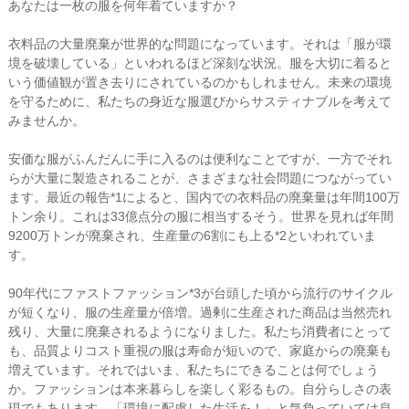
あなたは一枚の服を何年着ていますか？
衣料品の大量廃棄が世界的な問題になっています。それは「服が環
境を破壊している」といわれるほど深刻な状況。服を大切に着ると
いう価値観が置き去りにされているのかもしれません。未来の環境
を守るために、私たちの身近な服選びからサスティナブルを考えて
みませんか。
安価な服がふんだんに手に入るのは便利なことですが、一方でそれ
らが大量に製造されることが、さまざまな社会問題につながってい
ます。最近の報告*1によると、国内での衣料品の廃棄量は年間100万
トン余り。これは33億点分の服に相当するそう。世界を見れば年間
9200万トンが廃棄され、生産量の6割にも上る*2といわれていま
す。
90年代にファストファッション*3が台頭した頃から流行のサイクル
が短くなり、服の生産量が倍増。過剰に生産された商品は当然売れ
残り、大量に廃棄されるようになりました。私たち消費者にとって
も、品質よりコスト重視の服は寿命が短いので、家庭からの廃棄も
増えています。それではいま、私たちにできることは何でしょう
か。ファッションは本来暮らしを楽しく彩るもの。自分らしさの表
現でもあります。「環境に配慮した生活を！」と気負っていては息