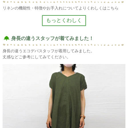
リネンの機能性・特徴やお手入れについてよりくわしくはこちら
リネンの機能性・特徴
身長の違うスタッフが着てみました！
吸水性・速乾性に優れています
身長の違うエコデパスタッフが着用してみました。
水や汗をぐんぐん吸い取り、驚くほど早く乾きます。リネン素材
丈感などご参考にしてみてください。
は、肌に優しく、サラリとして、爽やかな涼感があるのが大きな特
性です。コットンやシルクに比べ、吸水・発散性に優れているた
め、水分や汗をすばやく吸い取り、かつ発散させるからです。
耐久性が高く、使うほどに風合いがよくなる
繊維が細いためソフトな風合いになり、ドレープや、柔らかいシル
エットが得られます。また、糸にリネン特有の自然な糸節（スラ
ブ）があり、製品に独特の印象と質感を生み、 風合いは洗濯するほ
どに増し、使い込むほどに柔らかく肌に馴染んでいきます。
抗菌性に優れ、肌に心に優しい素材