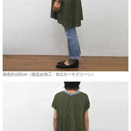
通常の洗濯用洗剤で、洗濯機で洗えます。
ただし、蛍光剤や増白剤の含まれている洗剤で洗うと、
繊維は傷み、毛羽立ちも多くなります。
半乾きの状態でアイロンをかけるとリネン特有のハリとコシが楽し
めます。
リネン・その歴史とプロフィール
リネンの起源は、紀元前5000～6000年ごろのエジプトと言われ、人
類が作ったもっとも古い繊維がリネンであると言われています。
身長約155cm（後染め加工・B11カーキグリーン）
涼しくて夏の日の長い地方で育つのに適していたリネンは、その後
ヨーロッパ中に広まり、おもに暮らしのもっともカジュアルな場面
で、常になくてはならない布になりました。ヨーロッパでは、女の
子がお嫁に行くときに、イニシャルを刺繍した白いリネンをいっぱ
い持っていく、という習慣をご存知の方もきっと多いことでしょ
う。
ヨーロッパの良家では、家宝として大切に代々受け継がれているテ
ーブルリネンやベッドリネンは その家の家風や品格、美意識を象徴