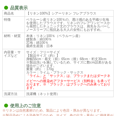
品質表示
商品名
【リネン100%】シアーリネン フレアブラウス
特徴
ベラルーシ産リネン100％の、透け感のある平織り生地
を使用したブラウスです。リネンのフレアワンピースか
ら発想したチュニック丈のブラウスは、肩先をカバーし
ノースリーブに抵抗ある大人の女性にもおすすめ。
材料・材質
本体：リネン100％（ベラルーシ産）
縫製糸：綿100％
芯地：綿100％
最終生産国：日本
内容量・サ
サイズ：フリーサイズ
イズなど
【製品サイズ（約）】
身幅56cm・着丈（前）65cm（後）68cm・裄丈30cm
※製品洗いを施しているため、サイズに数cm誤差がある
場合がございます。
重量（約）：170g
カラー：ライム・ブラック・サックス
「ライム」と「サックス」は、ブラックまたはダークネ
あと
イビーへの
後
染めアフターサービス（別料金）を承って
おります。※「ブラック」はブラックへのみ承っており
ます。
洗濯方法
洗濯機（ネット使用）
使用上のご注意
※リネンは自然素材のため、製品により色目・厚みが異なります。
※製品染めによる染色加工のため、サイズ、色の出方・風合いに個体差が