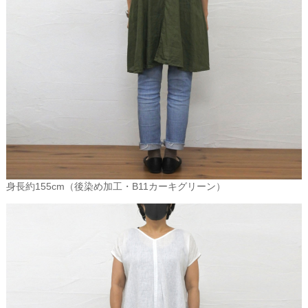
しており、母から娘へと託される大切な家伝の品とされます。
東欧のリネン
ベラルーシ、そしてお隣の旧ソ連リトアニア近辺の地方は、リネン
の一大産地です。そこで作られるリネンの量は、フランスとベルギ
ーで作られる量に匹敵する東欧のリネン中心地といえます。湾をは
さんでお向かいがスカンジナビア半島と近いため、北欧にはたくさ
んのリネンが輸出されています。
リネンの魅力
コットンのように、安くて質感もやさしい、ほかの実用的な布が発
見されてからも、リネンの人気が衰えない理由は、その独特のさら
りとしてやわらかい質感の魅力にあります。
身長約155cm（後染め加工・B11カーキグリーン）
吸水性・速乾性にすぐれているリネンは、肌に触れるといつもさら
りとしています。そして、洗濯機でふつうに洗える上、そうやって
使っても長くもつという並はずれた丈夫さも持っています。また、
繊維が比較的重いので、テレンと垂れる、反ってその乱雑さ、しま
りのなさ、つくろわなさが逆にうちとけた感じで親しみを覚えて好
ましい感じ。ナチュラルなのに上質感があって、エレガントなのに
とても丈夫。こんな相反する美しい魅力を持ったリネンには、熱狂