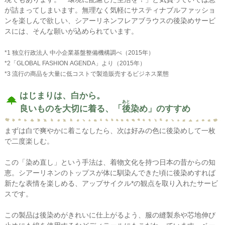
が詰まってしまいます。無理なく気軽にサスティナブルファッショ
ンを楽しんで欲しい、シアーリネンフレアブラウスの後染めサービ
スには、そんな願いが込められています。
*1 独立行政法人 中小企業基盤整備機構調べ（2015年）
*2「GLOBAL FASHION AGENDA」より（2015年）
*3 流行の商品を大量に低コストで製造販売するビジネス業態
はじまりは、白から。
あと
良いものを大切に着る、「
後
染め」のすすめ
まずは白で爽やかに着こなしたら、次は好みの色に後染めして一枚
で二度楽しむ。
この「染め直し」という手法は、着物文化を持つ日本の昔からの知
恵。シアーリネンのトップスが体に馴染んできた頃に後染めすれば
新たな表情を楽しめる、アップサイクル*の観点を取り入れたサービ
スです。
この製品は後染めがきれいに仕上がるよう、服の縫製糸や芯地伸び