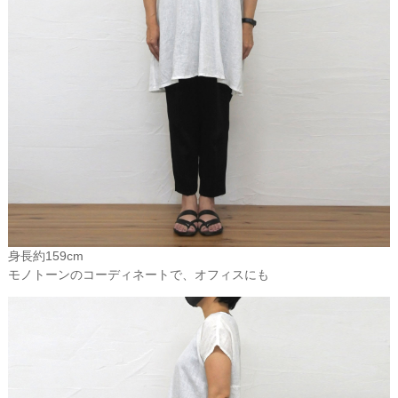
的なファンがいらっしゃいます。
ゆっくりと自分のペースで自分の時間を生きてみたくなった頃、自
分にとって本当に大切なものは、ほんの少しのものだけだというこ
とがわかってきた頃。そんな、おとなの暮らしにとって、リネン
は、すばらしいパートナーになってくれるのではないかと思いま
す。
「ランジェリ－」の語源ともなったリネンは、ソフトで肌を刺激す
ることのない 快適な素材です。シルクやコットンに比べ吸水・発散
性に優れ、サラリとした感触を生かして特にアンダ－ウェアやベビ
－ウェア、シ－ツなどに使用されます。ヨーロッパでは子供の下着
などにも使われ、リネンで育てるといっても過言ではありません。
アンデルセンの童話100番目にもリネンが主役となった話があるほど
身長約159cm
です。
モノトーンのコーディネートで、オフィスにも
またリネンは天然素材の中で最も汚れが落ちやすく、洗濯に強いた
め、繰り返して洗うごとに「柔らかさ」はいっそう増し、さらに
「白く」なります。そのためテーブルクロスなどテーブルウェアに
も使用されます。