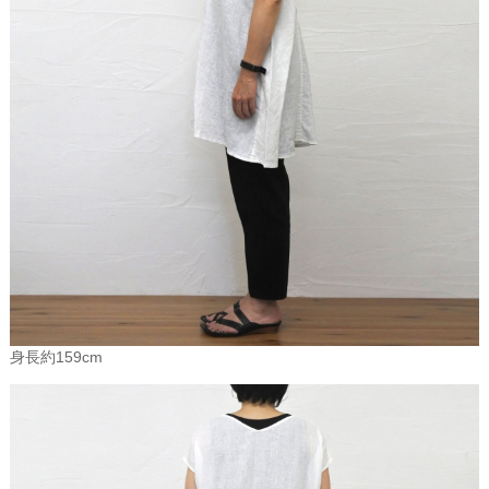
原材料および産地
麻は、「リネン（亜麻）」と「ラミ－（芋麻）」に大きく分類され
ます。リネン生地の原材料は麻の一種「亜麻（あま）」です。一般
にイメージする麻というと 「チクチク、ゴワゴワする感触」です
が、これは「ラミー（芋麻）」を原料とする 生地で、ソフトで柔ら
かい「リネン（亜麻）」とは違います。
「ラミ－」は高温多湿の東南アジアなどで栽培される多年草の麻か
ら、「リネン」は、ヨ－ロッパ北部の涼しい地方で栽培される１年
草のフラックスという 麻からできています。そのほか、ヘンプ（大
麻）、ジュート（黄麻）など、いろいろの麻がありますが、 日本で
はヘンプ（大麻）の固く直線的な美しさが好まれ、古来の武士の裃
（かみしも）などに用いられてきましたが、ヨーロッパではあくま
でもヘンプは、リネンの代替品だったようです。
原産地は小アジア地方といわれていますが、現在では、比較的寒い
身長約159cm
地方、フランス北部、 ベルギー、ロシアや東欧諸国、中国などで
す。リネンは、毎年同じ土地で連作すると収穫量が減り、品質も低
下するので、6～7年の輪作を行います。4月頃に種子をまき、6月初
旬から、先端に白または青紫の花が咲きます。 そして7～8月に茎の
太さがマッチ軸くらいの太さで、1m程の高さに成長した物を収穫し
ます。