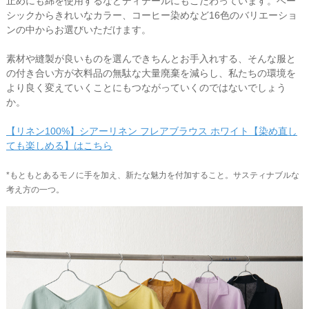
止めにも綿を使用するなどディテールにもこだわっています。ベー
シックからきれいなカラー、コーヒー染めなど16色のバリエーショ
ンの中からお選びいただけます。
素材や縫製が良いものを選んできちんとお手入れする、そんな服と
の付き合い方が衣料品の無駄な大量廃棄を減らし、私たちの環境を
より良く変えていくことにもつながっていくのではないでしょう
か。
【リネン100%】シアーリネン フレアブラウス ホワイト【染め直し
ても楽しめる】はこちら
*もともとあるモノに手を加え、新たな魅力を付加すること。サスティナブルな
考え方の一つ。