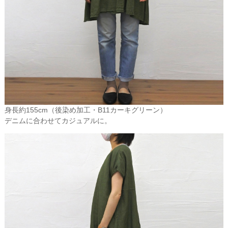
リネンの繊維にはペクチンが含まれているため、触れてもチクチク
せずソフトです。夏には、汗をすばやく吸い取ってくれるので、い
つも爽やかで清涼感を保てます。さらに防カビ性に優れ、雑菌の繁
殖を抑制するため、生乾きのイヤなニオイ知らず。 また繊維の中に
空気が含まれているので、冬には寒気が肌に直接触れず、暖かく包
まれます。
地球に優しい、丈夫で衛生的なリネン
リネンは洗濯が簡単で、絞らずに干しておけばパリッとアイロンを
かけたようになります。天然素材の中で最も汚れが落ちやすく、洗
濯にも強い素材です。植物自体の生命力が強く、栽培時にも農薬を
身長約155cm（後染め加工・B11カーキグリーン）
ほとんど必要としません。繰り返し洗うごとに 柔らかさはいっそう
デニムに合わせてカジュアルに。
増し、白いものはさらに白くなります。世界の一流ホテルがテーブ
ルクロスやシーツ、タオルに採用する理由がここにあります。
リネンのお手入れ
洗濯や使用頻度にもよりますが、リネンは丈夫で、長く使えます。
何度も使って洗濯をしているうち、最初のシャリ感はなくなり、柔
らかで滑らかな肌触りになります。