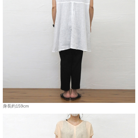
茎の表皮と木質部の間に繊維の束が並んでおり、これがリネンの原
料「フラックス」といいます。亜麻は痩せた土地（とうもろこしが
育つくらいの環境で充分）でも収穫でき、地球規模の農薬消費量
（コットン20％）に比べほとんど使用しません。油が採れ、屑はタ
バコや辞書の丈夫な質の高い紙の原料になり亜麻はすべて余すとこ
ろなく使用できます。また、その実からはペンキや印刷インクなど
に使われる亜麻仁油（リンシードオイル）がとれます。
亜麻復活の時代
今世紀半ばにも現実化すると言われている石油資源の枯渇は、生物
由来の繊維原料の見直しが遅かれ早かれ迫ってきます。気候適応性
のある亜麻は多くの土地での栽培が可能です。自然と共生の中で人
類が連綿と伝えてきた技術はそう簡単にはなくなりません。
日本という国の範囲でショートタームから観ても亜麻の人気が高ま
身長約159cm
ってきています。それは本物を求める消費者によるリネン商品の再
評価の動きがあるからです。キッチン・ダイニングルーム・バスル
ーム・ベッドルームなど室内で用いられる繊維製品は数々あります
が、それらを肌ざわりの良いリネンにすることが「豊かで充実した
生活」のシンボルになりつつあります。ハンカチやバッグ類でも、