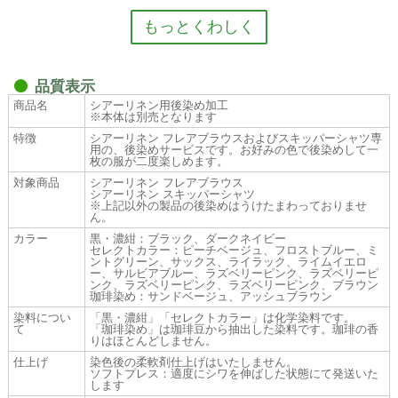
品質表示
商品名
シアーリネン用後染め加工
※本体は別売となります
特徴
シアーリネン フレアブラウスおよびスキッパーシャツ専
用の、後染めサービスです。お好みの色で後染めして一
枚の服が二度楽しめます。
対象商品
シアーリネン フレアブラウス
シアーリネン スキッパーシャツ
※上記以外の製品の後染めはうけたまわっておりませ
ん。
カラー
黒・濃紺：ブラック、ダークネイビー
セレクトカラー：ピーチベージュ、フロストブルー、ミ
ントグリーン、サックス、ライラック、ライムイエロ
ー、サルビアブルー、ラズベリーピンク、ラズベリーピ
ンク、ラズベリーピンク、ラズベリーピンク、ブラウン
珈琲染め：サンドベージュ、アッシュブラウン
染料につい
「黒・濃紺」「セレクトカラー」は化学染料です。
て
「珈琲染め」は珈琲豆から抽出した染料です。珈琲の香
りはほとんどしません。
仕上げ
染色後の柔軟剤仕上げはいたしません。
ソフトプレス：適度にシワを伸ばした状態にて発送いた
します