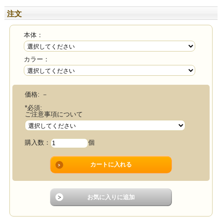
注文
本体：
カラー：
価格:
－
*必須:
ご注意事項について
購入数：
個