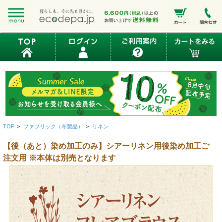
TOP
>
ファブリック（布製品）
>
リネン
【後（あと）染め加工のみ】シアーリネン用後染め加工ご
注文用 ※本体は別売となります