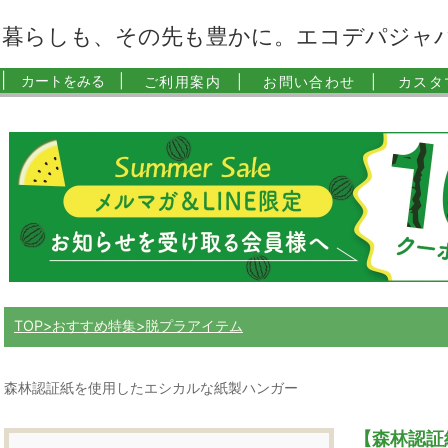
暮らしも、その先も豊かに。エコデパジャ
|
カートをみる |
ご利用案内 |
お問い合わせ |
カスタ
TOP
おすすめ特集
脱プラアイテム
森林認証紙を使用したエシカルな紙製ハンガー
【森林認証