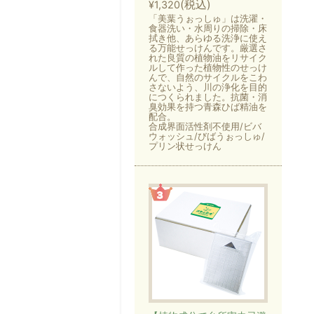
(税込)
¥1,320
「美葉うぉっしゅ」は洗濯・
食器洗い・水周りの掃除・床
拭き他、あらゆる洗浄に使え
る万能せっけんです。厳選さ
れた良質の植物油をリサイク
ルして作った植物性のせっけ
んで、自然のサイクルをこわ
さないよう、川の浄化を目的
につくられました。抗菌・消
臭効果を持つ青森ひば精油を
配合。
合成界面活性剤不使用/ビバ
ウォッシュ/びばうぉっしゅ/
プリン状せっけん