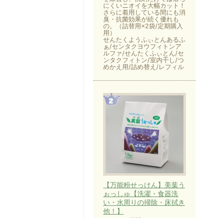
にくいニオイを大幅カット！
さらに着用している間にも消
臭・抗菌効果が続く優れも
の。（詰替用×2袋/定期購入
用）
せんたくようふぃとんあるふ
ぁ/センタクヨウフィトンア
ルファ/せんたくふぃとん/セ
ンタクフィトン/室内干し/つ
めかえ用/詰め替え/レフィル
【万能粉せっけん】美葉う
ぉっしゅ【洗濯・食器洗
い・水周りの掃除・床拭き
他！】