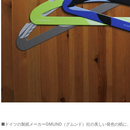
■ドイツの製紙メーカーGMUND（グムンド）社の美しい発色の紙に