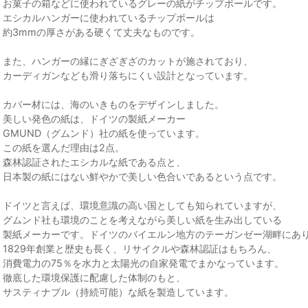
お菓子の箱などに使われているグレーの紙がチップボールです。
エシカルハンガーに使われているチップボールは
約3mmの厚さがある硬くて丈夫なものです。
また、ハンガーの縁にぎざぎざのカットが施されており、
カーディガンなども滑り落ちにくい設計となっています。
カバー材には、海のいきものをデザインしました。
美しい発色の紙は、ドイツの製紙メーカー
GMUND（グムンド）社の紙を使っています。
この紙を選んだ理由は2点。
森林認証されたエシカルな紙である点と、
日本製の紙にはない鮮やかで美しい色合いであるという点です。
ドイツと言えば、環境意識の高い国としても知られていますが、
グムンド社も環境のことを考えながら美しい紙を生み出している
製紙メーカーです。ドイツのバイエルン地方のテーガンゼー湖畔にあ
1829年創業と歴史も長く、リサイクルや森林認証はもちろん、
消費電力の75％を水力と太陽光の自家発電でまかなっています。
徹底した環境保護に配慮した体制のもと、
サスティナブル（持続可能）な紙を製造しています。