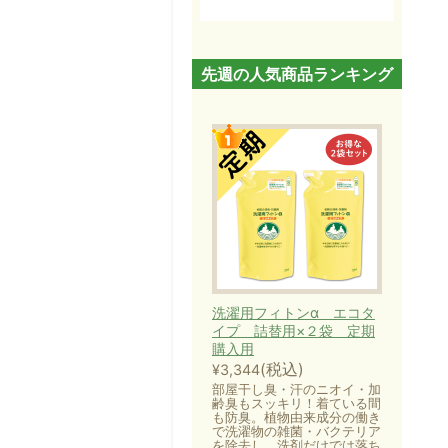
先週の人気商品ランキング
洗濯用フィトンα エコタ
イプ 詰替用×２袋 定期
購入用
(税込)
¥3,344
部屋干し臭・汗のニオイ・加
齢臭もスッキリ！着ている間
も防臭。植物由来成分の働き
で洗濯物の雑菌・バクテリア
を除去し、洗剤だけでは落ち