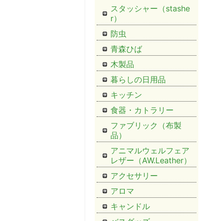
スタッシャー（stashe
r）
防虫
青森ひば
木製品
暮らしの日用品
キッチン
食器・カトラリー
ファブリック（布製
品）
アニマルウェルフェア
レザー（AW.Leather）
アクセサリー
アロマ
キャンドル