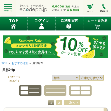
TOP
>
おすすめ特集
>
風邪対策
風邪対策
1 / 2ページ
（全22件）
1
2
次へ