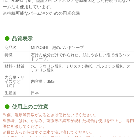
れ、RSPO（※）認証のインドネシアを原産国とした持続可能なパ
ーム油を使用しています。
※持続可能なパーム油のための円卓会議
品質表示
商品名
MIYOSHI 泡のハンドソープ
特徴
石けん成分だけで作られた、肌にやさしい泡で出るハン
ドソープ。
材料・材質
水、ラウリン酸K、ミリスチン酸K、パルミチン酸K、ス
テアリン酸K
内容量・サ
イズなど
内容量：350ml
（約）
生産国
日本
使用上のご注意
※傷、湿疹等異常があるときは使わないでください。
※赤味、はれ、かゆみ、刺激等の異常が現れた場合は使用を中止し、専門
医に相談してください。
※目に入った時はすぐに水で洗い流してください。