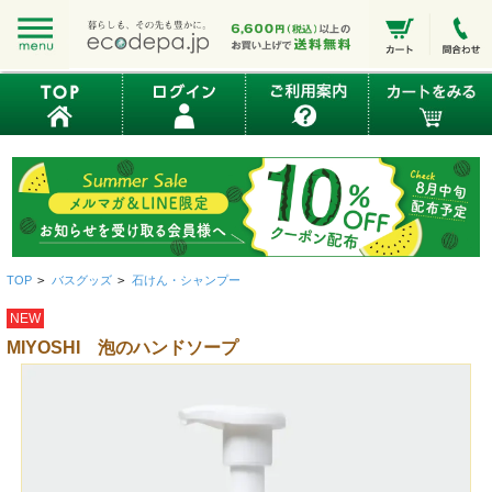
TOP
>
バスグッズ
>
石けん・シャンプー
NEW
MIYOSHI 泡のハンドソープ