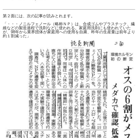
第２面には、次の記事が読みとれます。
「・・・
ノニルフェノール
（略称ＮＰ）は、合成ゴムやプラスチック、繊
維などの製造過程で洗剤などに使われる。家庭用洗剤にも使われていた
が、98年から業界団体が家庭用への使用を自粛、昨年の生産量は前年より
約１割減った」