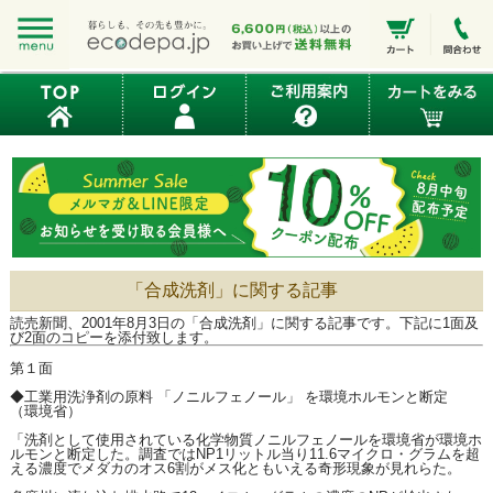
「合成洗剤」に関する記事
読売新聞、2001年8月3日の「合成洗剤」に関する記事です。下記に1面及
び2面のコピーを添付致します。
第１面
◆工業用洗浄剤の原料 「
ノニルフェノール
」 を環境ホルモンと断定
（環境省）
「洗剤として使用されている化学物質
ノニルフェノール
を環境省が環境ホ
ルモンと断定した。調査ではNP1リットル当り11.6マイクロ・グラムを超
える濃度でメダカのオス6割がメス化ともいえる奇形現象が見れらた。