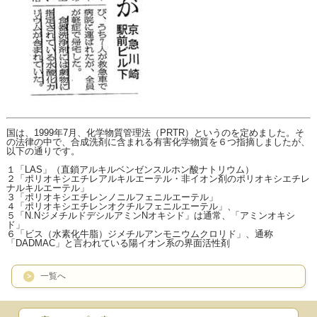
国は、1999年7月、化学物質管理法（PRTR）というのを定めました。そ
の法律の中で、合成洗剤に含まれる有害化学物質を６つ指摘しましたが、
以下の通りです。
１「LAS」（直鎖アルキルベンゼンスルホン酸ナトリウム）
２「ポリオキシエチレアルキルエーテル・非イオン剤のポリオキシエチレ
ナルキルエーテル」
３「ポリオキシエチレンノニルフェニルエーテル」
４「ポリオキシエチレンオクチルフェニルエーテル」、
５「N.NジメチルドデシルアミンNオキシド」は通常、「アミンオキシ
ド」
６「ビス（水素化牛脂）ジメチルアンモニウムクロリド」、通称
「DADMAC」と言われている陽イオン系の界面活性剤
一覧へ