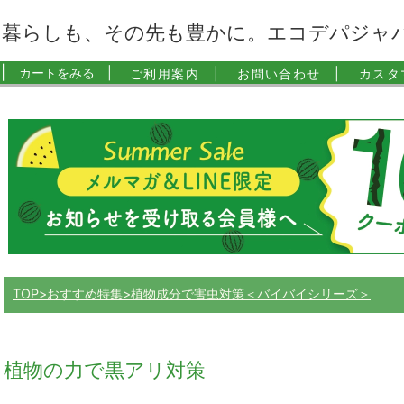
暮らしも、その先も豊かに。エコデパジャ
|
カートをみる |
ご利用案内 |
お問い合わせ |
カスタ
TOP
おすすめ特集
植物成分で害虫対策＜バイバイシリーズ＞
植物の力で黒アリ対策