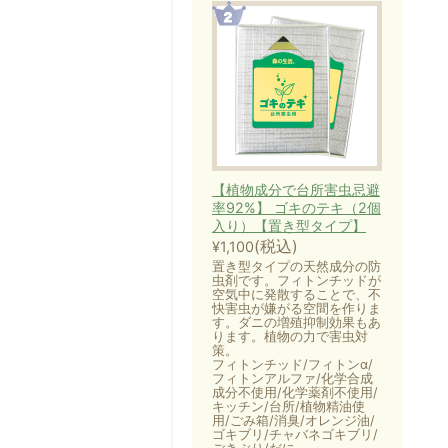
【植物成分で台所害虫忌避
率92%】 ゴキのテキ（2個
入り）【置き型タイプ】
(税込)
¥1,100
置き型タイプの天然成分の防
虫剤です。フィトンチッドが
空気中に発散することで、不
快害虫が嫌がる空間を作りま
す。ダニの増殖抑制効果もあ
ります。植物の力で害虫対
策。
フィトンチッド/フィトンα/
フィトンアルファ/化学合成
成分不使用/化学薬剤不使用/
キッチン/台所/植物精油使
用/ごみ箱/消臭/オレンジ油/
ゴキブリ/チャバネゴキブリ/