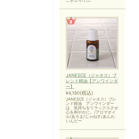
ごきぶり/だに
JANESCE（ジャネス）ブ
レンド精油【アンワインダ
ー】
(税込)
¥4,180
JANESCE（ジャネス）ブレ
ンド精油 アンワインダー
は、気持ちをリラックスさせ
心を和やかに。/アロマオイ
ル/あろま/じゃねす/あんわ
いんだー