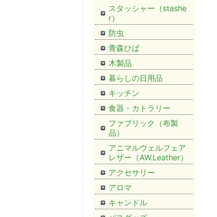
スタッシャー（stashe
r）
防虫
青森ひば
木製品
暮らしの日用品
キッチン
食器・カトラリー
ファブリック（布製
品）
アニマルウェルフェア
レザー（AW.Leather）
アクセサリー
アロマ
キャンドル