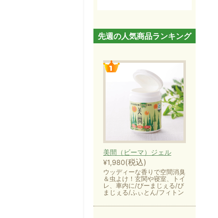
先週の人気商品ランキング
美間（ビーマ）ジェル
(税込)
¥1,980
ウッディーな香りで空間消臭
＆虫よけ！玄関や寝室、トイ
レ、車内に/びーまじぇる/び
まじぇる/ふぃとん/フィトン