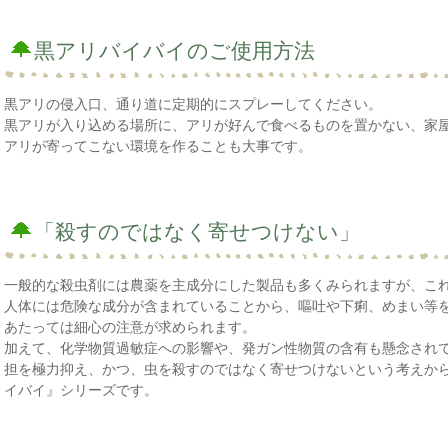
黒アリバイバイのご使用方法
黒アリの侵入口、通り道に定期的にスプレーしてください。
黒アリが入り込める場所に、アリが好んで食べるものを置かない、家
アリが寄ってこない環境を作ることも大事です。
「殺すのではなく寄せつけない」
一般的な殺虫剤には農薬を主成分にした製品も多くみられますが、こ
人体には危険な成分が含まれていることから、嘔吐や下痢、めまい等
あたっては細心の注意が求められます。
加えて、化学物質過敏症への影響や、発ガン性物質の含有も懸念され
担を極力抑え、かつ、虫を殺すのではなく寄せつけないという考えか
イバイ』シリーズです。