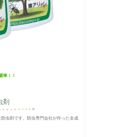
避率！！
虫剤
な防虫剤です。防虫専門会社が作った全成