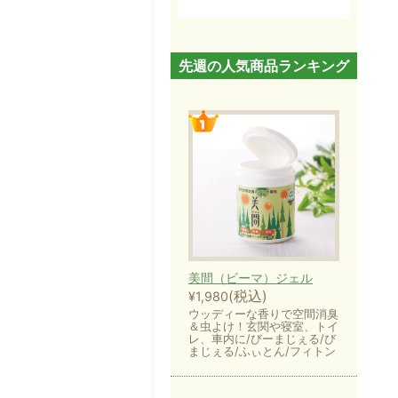
先週の人気商品ランキング
美間（ビーマ）ジェル
(税込)
¥1,980
ウッディーな香りで空間消臭
＆虫よけ！玄関や寝室、トイ
レ、車内に/びーまじぇる/び
まじぇる/ふぃとん/フィトン