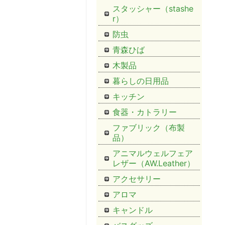
スタッシャー（stashe
r）
防虫
青森ひば
木製品
暮らしの日用品
キッチン
食器・カトラリー
ファブリック（布製
品）
アニマルウェルフェア
レザー（AW.Leather）
アクセサリー
アロマ
キャンドル