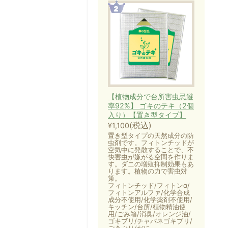
【植物成分で台所害虫忌避
率92%】 ゴキのテキ（2個
入り）【置き型タイプ】
(税込)
¥1,100
置き型タイプの天然成分の防
虫剤です。フィトンチッドが
空気中に発散することで、不
快害虫が嫌がる空間を作りま
す。ダニの増殖抑制効果もあ
ります。植物の力で害虫対
策。
フィトンチッド/フィトンα/
フィトンアルファ/化学合成
成分不使用/化学薬剤不使用/
キッチン/台所/植物精油使
用/ごみ箱/消臭/オレンジ油/
ゴキブリ/チャバネゴキブリ/