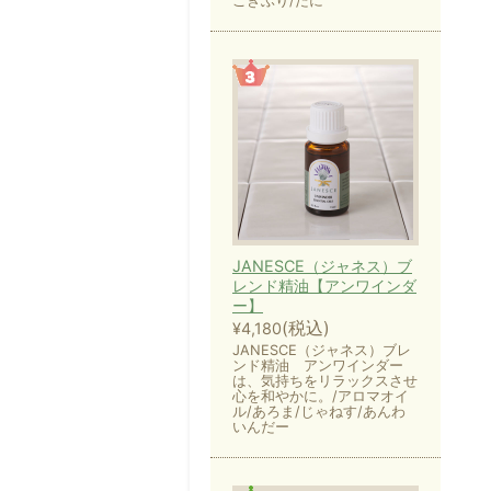
ごきぶり/だに
JANESCE（ジャネス）ブ
レンド精油【アンワインダ
ー】
(税込)
¥4,180
JANESCE（ジャネス）ブレ
ンド精油 アンワインダー
は、気持ちをリラックスさせ
心を和やかに。/アロマオイ
ル/あろま/じゃねす/あんわ
いんだー