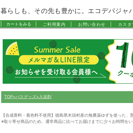
暮らしも、その先も豊かに。エコデパジャ
|
カートをみる |
ご利用案内 |
お問い合わせ |
カスタ
TOP
バスグッズ
入浴剤
【合成香料・着色料不使用】徳島県木頭村産の無農薬ゆずを使った、
※取り寄せ商品のため、通常商品に比べてお届けまでに少々お時間を