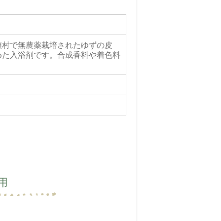
頭村で無農薬栽培されたゆずの皮
めた入浴剤です。合成香料や着色料
用
、