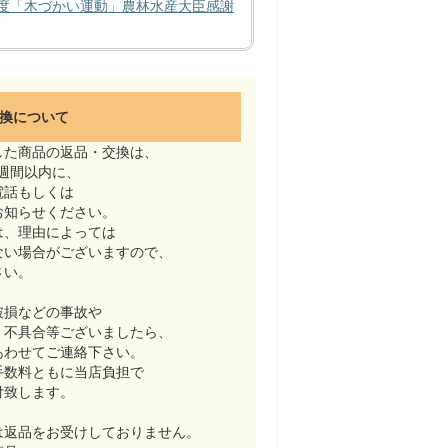
度「木づかい運動」農林水産大臣感謝
換について
した商品の返品・交換は、
週間以内に、
電話もしくは
お知らせください。
は、理由によっては
ない場合がございますので、
さい。
破損などの事故や
・不具合等ございましたら、
あわせてご連絡下さい。
手数料ともに当店負担で
付致します。
は返品をお受けしておりません。