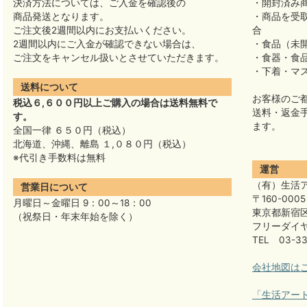
決済方法については、ご入金を確認後の
・開封済み
商品発送となります。
・商品を受
ご注文後2週間以内にお支払いください。
合
2週間以内にご入金が確認できない場合は、
・食品（未
ご注文をキャンセル扱いとさせていただきます。
・食器・食
・下着・マ
送料について
お客様のご
税込６,６００円以上ご購入の場合は送料無料で
送料・返金
す。
ます。
全国一律 ６５０円（税込）
北海道、沖縄、離島 １,０８０円（税込）
※代引き手数料は無料
運営
（有）生活
営業日について
〒160-0005
月曜日～金曜日 9：00～18：00
東京都新宿区
（祝祭日・年末年始を除く）
フリーダイヤル
TEL 03-33
会社地図は
「生活アー