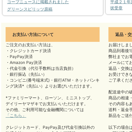
コープニュースに掲載されました
平成２１年
状受章
グリーンスピリッツ原稿
お支払い方法について
返品・交
ご注文のお支払い方法は、
お届けしま
・クレジットカード決済
商品到着後1
・PayPay決済
弊社までお
・Amazon Pay決済
メールにて
・代金引換（代引手数料は当店負担）
返品・交換
・銀行振込（先払い）
お受けでき
・コンビニ(番号端末式)・銀行ATM・ネットバンキ
ご了承くだ
ング決済*（先払い）よりお選びいただけます。
配送途中の
*ファミリーマート、ローソン、ミニストップ、
商品の相違
デイリーヤマザキでお支払いいただけます。
その内容も
その他、ご利用可能な金融機関については
送料・返金
「こちら」
新品をご送
クレジットカード、PayPay及び代金引換以外の
以下の場合