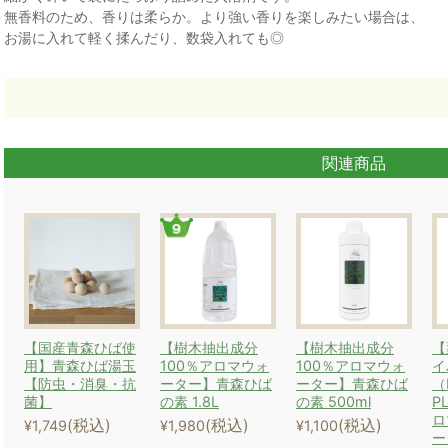
無香料のため、香りは柔らか。より強い香りを楽しみたい場合は、
お湯に入れて軽く揉んだり、数袋入れても◎
関連商品
【国産青森ひば使
【樹木抽出成分
【樹木抽出成分
【
用】青森ひば湯玉
100％アロマウォ
100％アロマウォ
イ
【防虫・消臭・抗
ーター】青森ひば
ーター】青森ひば
（
菌】
の素 1.8L
の素 500ml
P
ロ
(税込)
(税込)
(税込)
¥1,749
¥1,980
¥1,100
ー