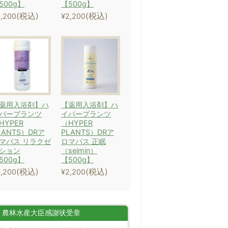
500g】
【500g】
(税込)
(税込)
,200
¥2,200
薬用入浴剤】ハ
【薬用入浴剤】ハ
パープランツ
イパープランツ
HYPER
（HYPER
LANTS）DRア
PLANTS）DRア
マバス リラクゼ
ロマバス 正眠
ション
（seimin）
500g】
【500g】
(税込)
(税込)
,200
¥2,200
農林水産大臣感謝状受章