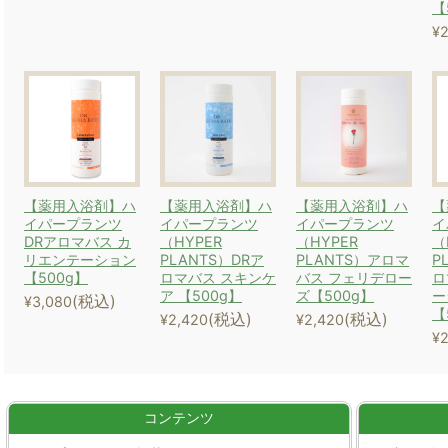
【
¥2
【薬用入浴剤】ハ
【薬用入浴剤】ハ
【薬用入浴剤】ハ
【
イパープランツ
イパープランツ
イパープランツ
イ
DRアロマバス カ
（HYPER
（HYPER
（
リエンテーション
PLANTS）DRア
PLANTS）アロマ
P
【500g】
ロマバス スキンケ
バス フェリデロー
ロ
ア 【500g】
ズ【500g】
ー
(税込)
¥3,080
【
(税込)
(税込)
¥2,420
¥2,420
¥2
コンテンツ