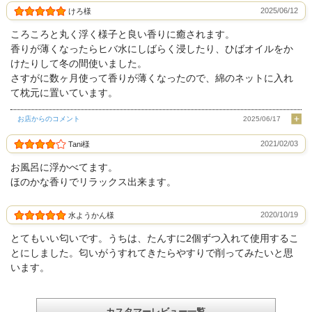
2025/06/12
けろ様
ころころと丸く浮く様子と良い香りに癒されます。
香りが薄くなったらヒバ水にしばらく浸したり、ひばオイルをか
けたりして冬の間使いました。
さすがに数ヶ月使って香りが薄くなったので、綿のネットに入れ
て枕元に置いています。
お店からのコメント
2025/06/17
2021/02/03
Tani様
お風呂に浮かべてます。
ほのかな香りでリラックス出来ます。
2020/10/19
水ようかん様
とてもいい匂いです。うちは、たんすに2個ずつ入れて使用するこ
とにしました。匂いがうすれてきたらやすりで削ってみたいと思
います。
カスタマーレビュー一覧