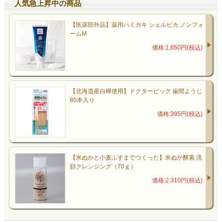
人気急上昇中の商品
【医薬部外品】薬用ハミガキ シェルピカ ノンフォ
ームM
価格:1,650円(税込)
【北海道産白樺使用】ドクターピック 歯間ようじ
80本入り
価格:395円(税込)
【米ぬかと小麦ふすまでつくった】米ぬか酵素 洗
顔クレンジング（70ｇ）
価格:2,310円(税込)