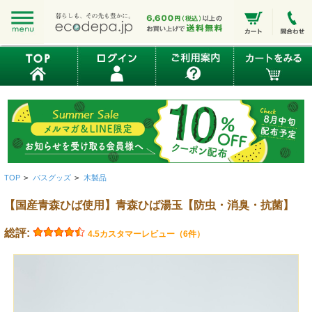
TOP
>
バスグッズ
>
木製品
【国産青森ひば使用】青森ひば湯玉【防虫・消臭・抗菌】
総評:
4.5
カスタマーレビュー（6件）