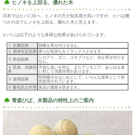
ヒノキを上回る、優れた木
日本ではヒバに比べ、ヒノキの方が知名度が高いですが、ヒバは幾
つかの点でヒノキを上回る、優れた木と言えます。
ヒバには以下のような多様な効果があげられています。
１ 抗菌効果
雑菌を寄せ付けません。
２ 精神安定効果
香りが気持ちをリラックスさせます。
シロアリ、ダニ、ゴキブリなど、虫を寄せ付けま
３ 防虫効果
せん。
４ 防臭、消臭効
不快な臭いを抑え、またアンモニア、あらゆる臭
果
い対して消臭作用があります。
民間療法をはじめとして、いろんな薬草として研
５ 薬理効果
究使用されています。
６ 酸化防止作用
食品の腐敗を防ぎます。
青森ひば、木製品の特性上のご案内