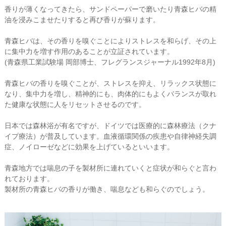
香りが薄くなってきたら、サンドペーパーで磨いたり青森ヒバの精
油を浸みこませたりすると再び香りが蘇ります。
青森ヒバは、その香りを嗅ぐことによりストレスを和らげ、その上
に集中力を増す作用のあることが立証されています。
(青森県工業試験場 岡部博士、フレグランスジャーナル1992年8月)
青森ヒバの香りを嗅ぐことが、ストレスを抑え、リラックス状態に
なり、集中力を増し、精神的にも、肉体的にもよくバランスが取れ
た健康な状態に人をリセットさせるのです。
日本では森林浴が有名ですが、ドイツでは医療的に森林療法（クナ
イプ療法）が普及しています。血液循環関係の疾患や自律神経失調
症、ノイローゼなどに効果を上げているといいます。
青森地方では喘息の子を製材所に連れていくと症状が和らぐと言わ
れております。
製材所の青森ヒバの香りが働き、喘息なども和らぐのでしょう。