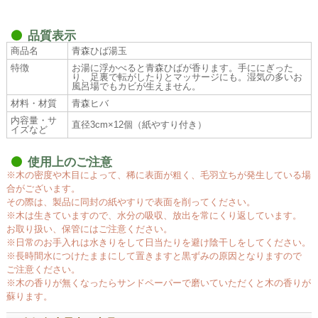
品質表示
商品名
青森ひば湯玉
特徴
お湯に浮かべると青森ひばが香ります。手ににぎった
り、足裏で転がしたりとマッサージにも。湿気の多いお
風呂場でもカビが生えません。
材料・材質
青森ヒバ
内容量・サ
直径3cm×12個（紙やすり付き）
イズなど
使用上のご注意
※木の密度や木目によって、稀に表面が粗く、毛羽立ちが発生している場
合がございます。
その際は、製品に同封の紙やすりで表面を削ってください。
※木は生きていますので、水分の吸収、放出を常にくり返しています。
お取り扱い、保管にはご注意ください。
※日常のお手入れは水きりをして日当たりを避け陰干しをしてください。
※長時間水につけたままにして置きますと黒ずみの原因となりますので
ご注意ください。
※木の香りが無くなったらサンドペーパーで磨いていただくと木の香りが
蘇ります。